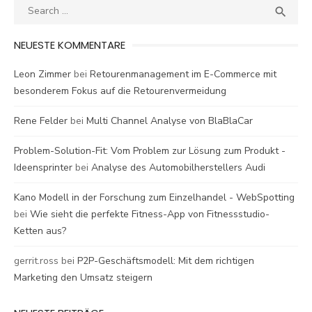
Search
SEA

for:
NEUESTE KOMMENTARE
Leon Zimmer
bei
Retourenmanagement im E-Commerce mit
besonderem Fokus auf die Retourenvermeidung
Rene Felder
bei
Multi Channel Analyse von BlaBlaCar
Problem-Solution-Fit: Vom Problem zur Lösung zum Produkt -
Ideensprinter
bei
Analyse des Automobilherstellers Audi
Kano Modell in der Forschung zum Einzelhandel - WebSpotting
bei
Wie sieht die perfekte Fitness-App von Fitnessstudio-
Ketten aus?
gerrit.ross
bei
P2P-Geschäftsmodell: Mit dem richtigen
Marketing den Umsatz steigern