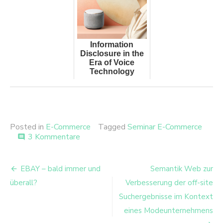
Information
Disclosure in the
Era of Voice
Technology
Posted in
E-Commerce
Tagged
Seminar E-Commerce
zu
3 Kommentare
comment
Start
der
Beitrags-
Beitragsreihe
EBAY – bald immer und
Semantik Web zur
„Seminar
Navigation
überall?
Verbesserung der off-site
E-
Commerce“
Suchergebnisse im Kontext
eines Modeunternehmens