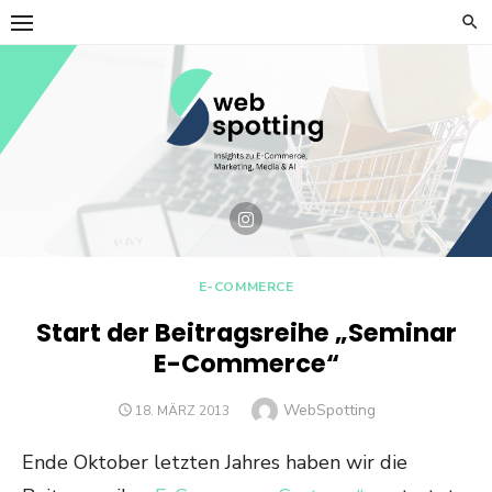
Skip
to
content
E-COMMERCE
Start der Beitragsreihe „Seminar
E-Commerce“
Author
WebSpotting
POSTED
18. MÄRZ 2013
ON
Ende Oktober letzten Jahres haben wir die