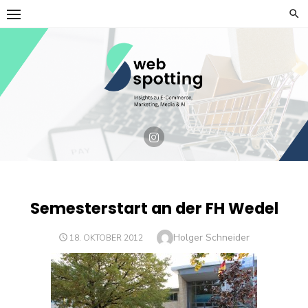
Skip
to
content
Semesterstart an der FH Wedel
Author
Holger Schneider
POSTED
18. OKTOBER 2012
ON