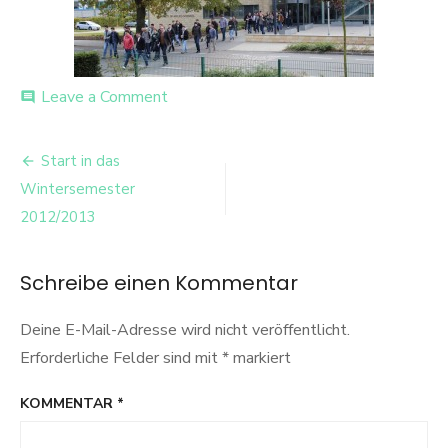
on
Leave a Comment
comment
Semesterstart
an
Beitrags-
der
Start in das
FH
Navigation
Wintersemester
Wedel
2012/2013
Schreibe einen Kommentar
Deine E-Mail-Adresse wird nicht veröffentlicht.
Erforderliche Felder sind mit
*
markiert
KOMMENTAR
*