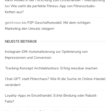
Kano Modell in der Forschung zum Einzelhandel - WebSpotting
bei
Wie sieht die perfekte Fitness-App von Fitnessstudio-
Ketten aus?
gerrit.ross
bei
P2P-Geschäftsmodell: Mit dem richtigen
Marketing den Umsatz steigern
NEUESTE BEITRÄGE
Instagram-DM-Automatisierung zur Optimierung von
Impressionen und Conversion
Tracking-Konzept Architekturbüro: Erfolg messbar machen
Chat-GPT statt Filterchaos? Wie KI die Suche im Online-Handel
verändert
Loyalty-Apps im Einzelhandel: Echte Bindung oder Rabatt-
Falle?