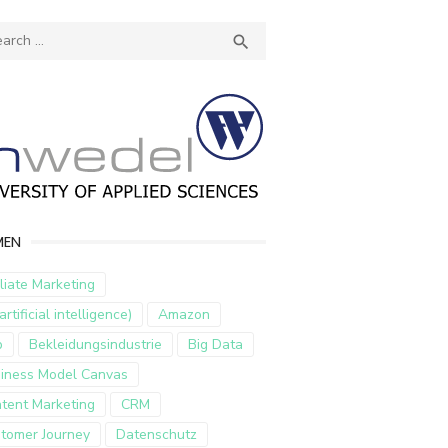
ch
SEARCH

MEN
iliate Marketing
artificial intelligence)
Amazon
p
Bekleidungsindustrie
Big Data
iness Model Canvas
tent Marketing
CRM
tomer Journey
Datenschutz