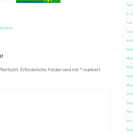
Dyn
E-
ps
Fac
andise
Go
ins
Mar
ar
Mul
Mul
fentlicht.
Erforderliche Felder sind mit
*
markiert
Mul
Mul
Onl
Pay
Per
soc
Sup