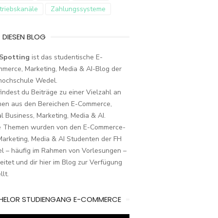
triebskanäle
Zahlungssysteme
 DIESEN BLOG
Spotting
ist das studentische E-
merce, Marketing, Media & AI-Blog der
hochschule Wedel.
findest du Beiträge zu einer Vielzahl an
en aus den Bereichen E-Commerce,
al Business, Marketing, Media & AI.
e Themen wurden von den E-Commerce-
arketing, Media & AI Studenten der FH
l – häufig im Rahmen von Vorlesungen –
eitet und dir hier im Blog zur Verfügung
llt.
HELOR STUDIENGANG E-COMMERCE