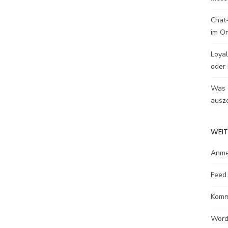
Chat-
im O
Loyal
oder 
Was e
ausze
WEIT
Anme
Feed 
Komm
Word