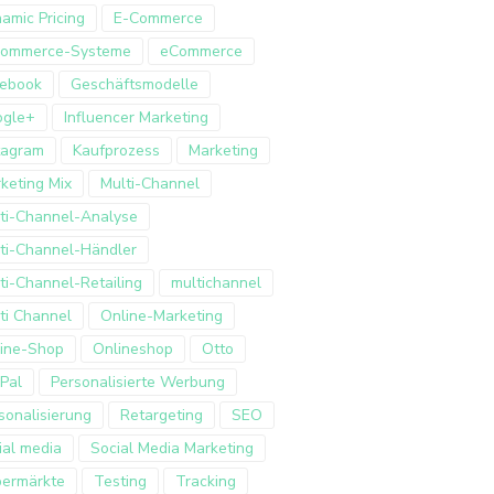
amic Pricing
E-Commerce
Commerce-Systeme
eCommerce
ebook
Geschäftsmodelle
ogle+
Influencer Marketing
tagram
Kaufprozess
Marketing
keting Mix
Multi-Channel
ti-Channel-Analyse
ti-Channel-Händler
ti-Channel-Retailing
multichannel
ti Channel
Online-Marketing
ine-Shop
Onlineshop
Otto
Pal
Personalisierte Werbung
sonalisierung
Retargeting
SEO
ial media
Social Media Marketing
ermärkte
Testing
Tracking