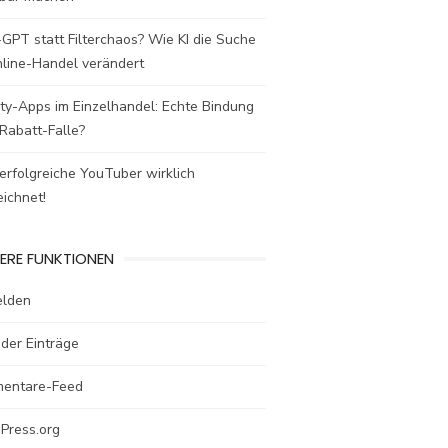
GPT statt Filterchaos? Wie KI die Suche
nline-Handel verändert
ty-Apps im Einzelhandel: Echte Bindung
Rabatt-Falle?
rfolgreiche YouTuber wirklich
ichnet!
ERE FUNKTIONEN
lden
der Einträge
entare-Feed
Press.org