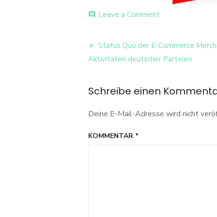
on
Leave a Comment
comment
Parteionlinesho
Beitrags-
Status Quo der E-Commerce Merch
Navigation
Aktivitäten deutscher Parteien
Schreibe einen Komment
Deine E-Mail-Adresse wird nicht veröf
KOMMENTAR
*