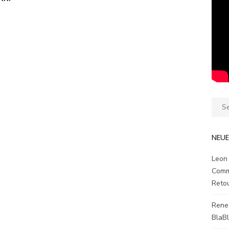
Sear
for:
NEU
Leon
Comm
Reto
Rene
BlaB