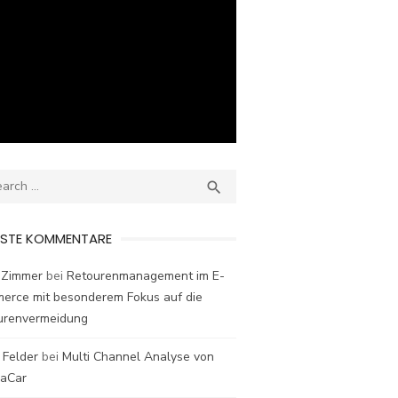
ch
SEARCH

ESTE KOMMENTARE
 Zimmer
bei
Retourenmanagement im E-
erce mit besonderem Fokus auf die
urenvermeidung
 Felder
bei
Multi Channel Analyse von
laCar