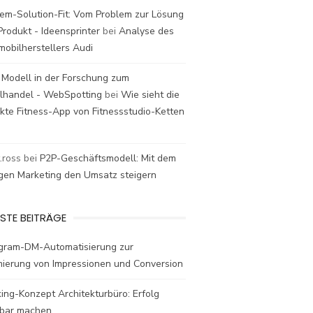
em-Solution-Fit: Vom Problem zur Lösung
rodukt - Ideensprinter
bei
Analyse des
mobilherstellers Audi
 Modell in der Forschung zum
elhandel - WebSpotting
bei
Wie sieht die
kte Fitness-App von Fitnessstudio-Ketten
t.ross
bei
P2P-Geschäftsmodell: Mit dem
igen Marketing den Umsatz steigern
STE BEITRÄGE
agram-DM-Automatisierung zur
mierung von Impressionen und Conversion
ing-Konzept Architekturbüro: Erfolg
bar machen