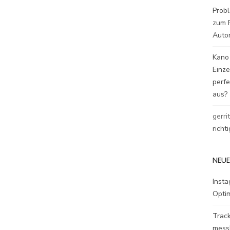
Probl
zum P
Auto
Kano
Einz
perfe
aus?
gerri
richt
NEUE
Inst
Opti
Track
mess