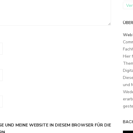
Ver
ÜBER
Web
Comm
Fach
Hier 
Them
Digit
Dies
und M
Wede
erarb
geste
BAC
SE UND MEINE WEBSITE IN DIESEM BROWSER FÜR DIE
RN.