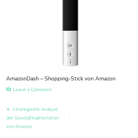
AmazonDash – Shopping-Stick von Amazon
on
Leave a Comment
comment
AmazonDash
Beitrags-
Strategische Analyse
Navigation
der Geschäftsaktivitäten
von Amazon