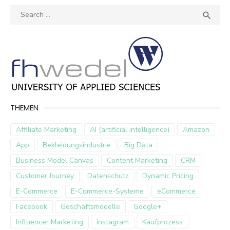
Search
SEA

for:
THEMEN
Affiliate Marketing
AI (artificial intelligence)
Amazon
App
Bekleidungsindustrie
Big Data
Business Model Canvas
Content Marketing
CRM
Customer Journey
Datenschutz
Dynamic Pricing
E-Commerce
E-Commerce-Systeme
eCommerce
Facebook
Geschäftsmodelle
Google+
Influencer Marketing
instagram
Kaufprozess