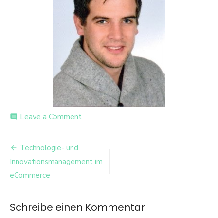
on
Leave a Comment
comment
julian
Beitrags-
Technologie- und
Navigation
Innovationsmanagement im
eCommerce
Schreibe einen Kommentar