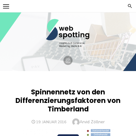
Skip
to
content
Spinnennetz von den
Differenzierungsfaktoren von
Timberland
Author
Arvid Zöllner
POSTED
19. JANUAR 2016
ON