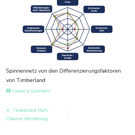
Spinnennetz von den Differenzierungsfaktoren
von Timberland
on
Leave a Comment
comment
Spinnennetz
von
Beitrags-
den
Timberland Multi-
Differenzierungsfaktoren
Navigation
Channel Verzahnung
von
Timberland