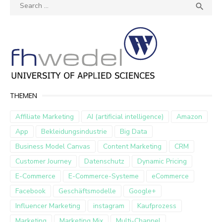
Search
SEA

for:
THEMEN
Affiliate Marketing
AI (artificial intelligence)
Amazon
App
Bekleidungsindustrie
Big Data
Business Model Canvas
Content Marketing
CRM
Customer Journey
Datenschutz
Dynamic Pricing
E-Commerce
E-Commerce-Systeme
eCommerce
Facebook
Geschäftsmodelle
Google+
Influencer Marketing
instagram
Kaufprozess
Marketing
Marketing Mix
Multi-Channel