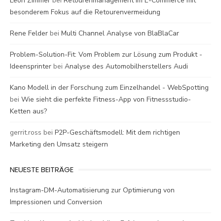
Leon Zimmer
bei
Retourenmanagement im E-Commerce mit
besonderem Fokus auf die Retourenvermeidung
Rene Felder
bei
Multi Channel Analyse von BlaBlaCar
Problem-Solution-Fit: Vom Problem zur Lösung zum Produkt -
Ideensprinter
bei
Analyse des Automobilherstellers Audi
Kano Modell in der Forschung zum Einzelhandel - WebSpotting
bei
Wie sieht die perfekte Fitness-App von Fitnessstudio-
Ketten aus?
gerrit.ross
bei
P2P-Geschäftsmodell: Mit dem richtigen
Marketing den Umsatz steigern
NEUESTE BEITRÄGE
Instagram-DM-Automatisierung zur Optimierung von
Impressionen und Conversion