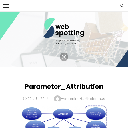
Skip
to
content
Parameter_Attribution
Author
Friederike Bartholomäus
POSTED
22. JULI 2014
ON