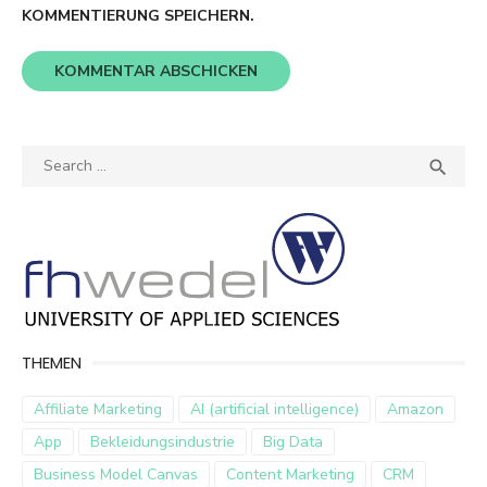
KOMMENTIERUNG SPEICHERN.
Search
SEA

for:
THEMEN
Affiliate Marketing
AI (artificial intelligence)
Amazon
App
Bekleidungsindustrie
Big Data
Business Model Canvas
Content Marketing
CRM