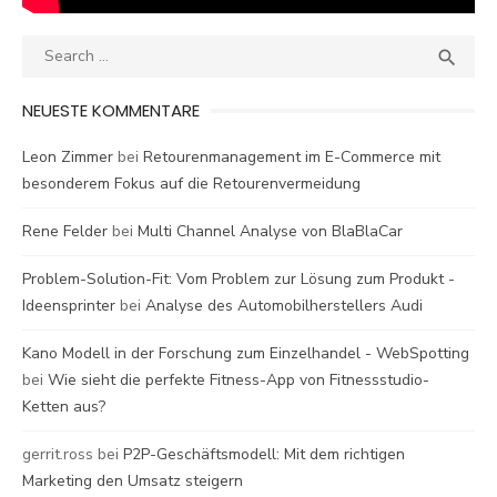
Search
SEA

for:
NEUESTE KOMMENTARE
Leon Zimmer
bei
Retourenmanagement im E-Commerce mit
besonderem Fokus auf die Retourenvermeidung
Rene Felder
bei
Multi Channel Analyse von BlaBlaCar
Problem-Solution-Fit: Vom Problem zur Lösung zum Produkt -
Ideensprinter
bei
Analyse des Automobilherstellers Audi
Kano Modell in der Forschung zum Einzelhandel - WebSpotting
bei
Wie sieht die perfekte Fitness-App von Fitnessstudio-
Ketten aus?
gerrit.ross
bei
P2P-Geschäftsmodell: Mit dem richtigen
Marketing den Umsatz steigern