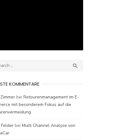
ch
SEARCH

ESTE KOMMENTARE
 Zimmer
bei
Retourenmanagement im E-
erce mit besonderem Fokus auf die
urenvermeidung
 Felder
bei
Multi Channel Analyse von
laCar