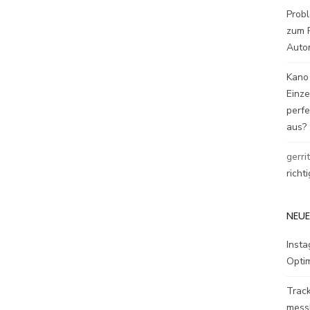
Probl
zum P
Auto
Kano
Einz
perfe
aus?
gerri
richt
NEUE
Inst
Opti
Track
mess