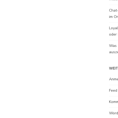
Chat-
im O
Loyal
oder 
Was e
ausze
WEIT
Anme
Feed 
Komm
Word