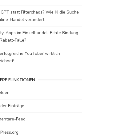
GPT statt Filterchaos? Wie KI die Suche
nline-Handel verändert
ty-Apps im Einzelhandel: Echte Bindung
Rabatt-Falle?
rfolgreiche YouTuber wirklich
ichnet!
ERE FUNKTIONEN
lden
der Einträge
entare-Feed
Press.org