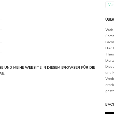
Ver
ÜBER
Web
Comm
Fach
Hier 
Them
Digit
Dies
SE UND MEINE WEBSITE IN DIESEM BROWSER FÜR DIE
und M
RN.
Wede
erarb
geste
BAC