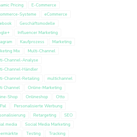
amic Pricing
E-Commerce
Commerce-Systeme
eCommerce
ebook
Geschäftsmodelle
ogle+
Influencer Marketing
tagram
Kaufprozess
Marketing
keting Mix
Multi-Channel
ti-Channel-Analyse
ti-Channel-Händler
ti-Channel-Retailing
multichannel
ti Channel
Online-Marketing
ine-Shop
Onlineshop
Otto
Pal
Personalisierte Werbung
sonalisierung
Retargeting
SEO
ial media
Social Media Marketing
ermärkte
Testing
Tracking