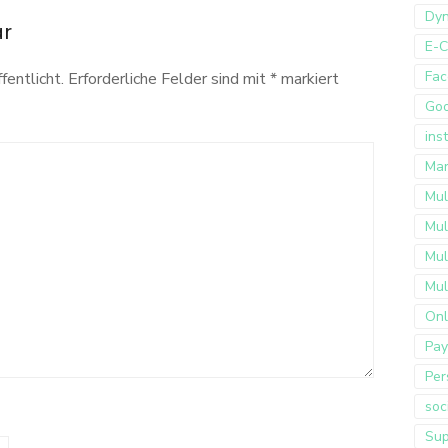
Dyn
ar
E-
Fac
fentlicht.
Erforderliche Felder sind mit
*
markiert
Go
ins
Mar
Mul
Mul
Mul
Mul
Onl
Pay
Per
soc
Sup