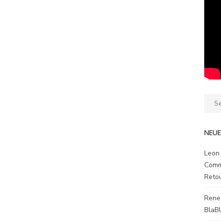
Sear
for:
NEU
Leon
Comm
Reto
Rene
BlaB