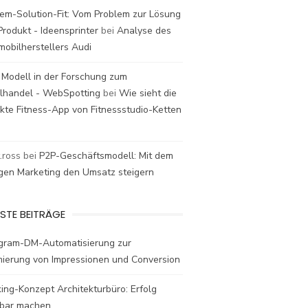
em-Solution-Fit: Vom Problem zur Lösung
rodukt - Ideensprinter
bei
Analyse des
mobilherstellers Audi
 Modell in der Forschung zum
elhandel - WebSpotting
bei
Wie sieht die
kte Fitness-App von Fitnessstudio-Ketten
t.ross
bei
P2P-Geschäftsmodell: Mit dem
igen Marketing den Umsatz steigern
STE BEITRÄGE
agram-DM-Automatisierung zur
mierung von Impressionen und Conversion
ing-Konzept Architekturbüro: Erfolg
bar machen