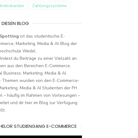
triebskanäle
Zahlungssysteme
 DIESEN BLOG
Spotting
ist das studentische E-
merce, Marketing, Media & AI-Blog der
hochschule Wedel.
findest du Beiträge zu einer Vielzahl an
en aus den Bereichen E-Commerce,
al Business, Marketing, Media & AI.
e Themen wurden von den E-Commerce-
arketing, Media & AI Studenten der FH
l – häufig im Rahmen von Vorlesungen –
eitet und dir hier im Blog zur Verfügung
llt.
HELOR STUDIENGANG E-COMMERCE