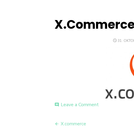
X.Commerce
POSTED
31. OKTO
ON
on
Leave a Comment
comment
X.Commerce_Lo
Beitrags-
X.commerce