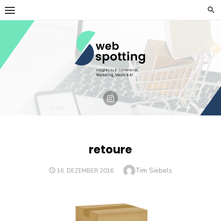
Skip
to
content
retoure
Author
Tim Siebels
POSTED
16. DEZEMBER 2016
ON