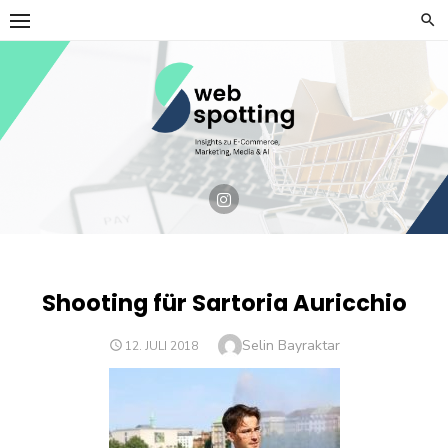
Skip
to
content
Shooting für Sartoria Auricchio
Author
Selin Bayraktar
POSTED
12. JULI 2018
ON