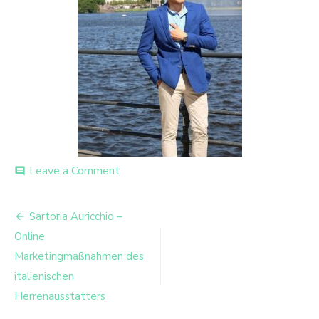
on
Leave a Comment
comment
Shooting
für
Beitrags-
Sartoria
Sartoria Auricchio –
Auricchio
Navigation
Online
Marketingmaßnahmen des
italienischen
Herrenausstatters