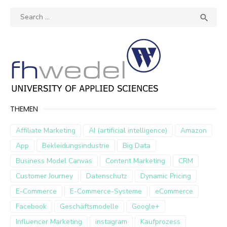
Search
SEA

for:
THEMEN
Affiliate Marketing
AI (artificial intelligence)
Amazon
App
Bekleidungsindustrie
Big Data
Business Model Canvas
Content Marketing
CRM
Customer Journey
Datenschutz
Dynamic Pricing
E-Commerce
E-Commerce-Systeme
eCommerce
Facebook
Geschäftsmodelle
Google+
Influencer Marketing
instagram
Kaufprozess