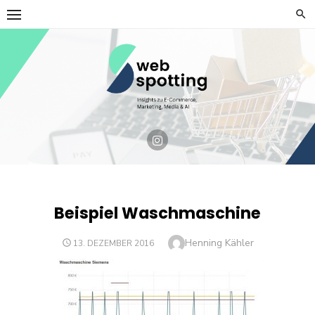
Skip
to
content
Beispiel Waschmaschine
Author
Henning Kähler
POSTED
13. DEZEMBER 2016
ON