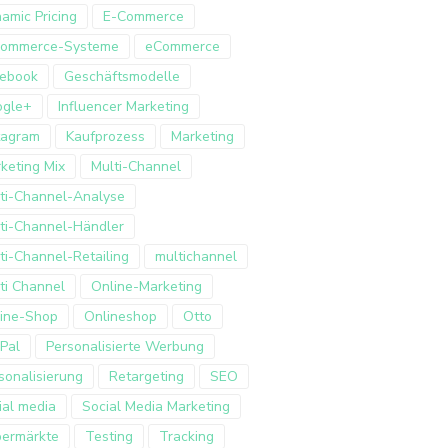
amic Pricing
E-Commerce
Commerce-Systeme
eCommerce
ebook
Geschäftsmodelle
ogle+
Influencer Marketing
tagram
Kaufprozess
Marketing
keting Mix
Multi-Channel
ti-Channel-Analyse
ti-Channel-Händler
ti-Channel-Retailing
multichannel
ti Channel
Online-Marketing
ine-Shop
Onlineshop
Otto
Pal
Personalisierte Werbung
sonalisierung
Retargeting
SEO
ial media
Social Media Marketing
ermärkte
Testing
Tracking