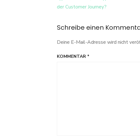
Navigation
eines-
online-
der Customer Journey?
shops
Schreibe einen Komment
Deine E-Mail-Adresse wird nicht veröf
KOMMENTAR
*