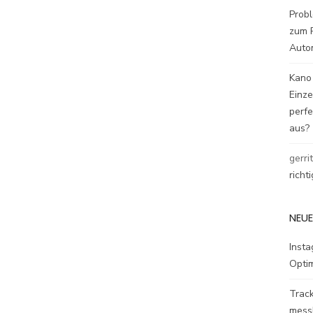
Probl
zum P
Auto
Kano
Einz
perfe
aus?
gerri
richt
NEUE
Inst
Opti
Track
mess