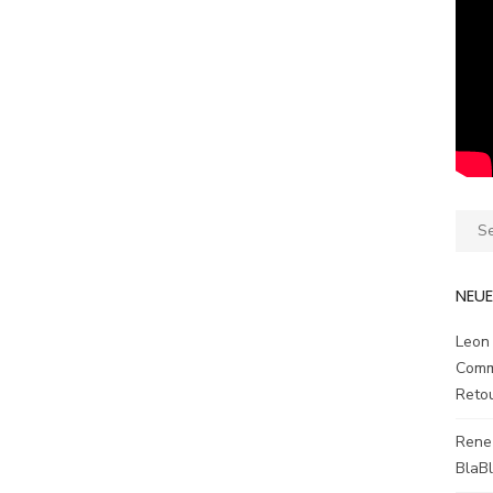
Sear
for:
NEU
Leon
Comm
Reto
Rene
BlaB