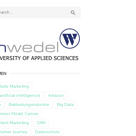
ch
SEARCH

MEN
iliate Marketing
artificial intelligence)
Amazon
p
Bekleidungsindustrie
Big Data
iness Model Canvas
tent Marketing
CRM
tomer Journey
Datenschutz