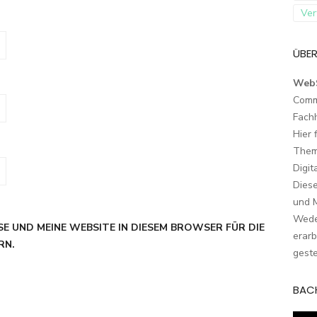
Ver
ÜBER
Web
Comm
Fach
Hier 
Them
Digit
Dies
und M
Wede
SE UND MEINE WEBSITE IN DIESEM BROWSER FÜR DIE
erarb
RN.
geste
BAC