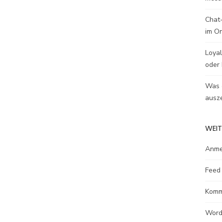
Chat-
im O
Loyal
oder 
Was e
ausze
WEIT
Anme
Feed 
Komm
Word