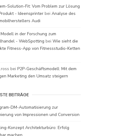
em-Solution-Fit: Vom Problem zur Lösung
rodukt - Ideensprinter
bei
Analyse des
mobilherstellers Audi
 Modell in der Forschung zum
elhandel - WebSpotting
bei
Wie sieht die
kte Fitness-App von Fitnessstudio-Ketten
t.ross
bei
P2P-Geschäftsmodell: Mit dem
igen Marketing den Umsatz steigern
STE BEITRÄGE
agram-DM-Automatisierung zur
mierung von Impressionen und Conversion
ing-Konzept Architekturbüro: Erfolg
bar machen