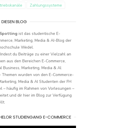
triebskanäle
Zahlungssysteme
 DIESEN BLOG
Spotting
ist das studentische E-
merce, Marketing, Media & AI-Blog der
hochschule Wedel.
findest du Beiträge zu einer Vielzahl an
en aus den Bereichen E-Commerce,
al Business, Marketing, Media & AI.
e Themen wurden von den E-Commerce-
arketing, Media & AI Studenten der FH
l – häufig im Rahmen von Vorlesungen –
eitet und dir hier im Blog zur Verfügung
llt.
HELOR STUDIENGANG E-COMMERCE