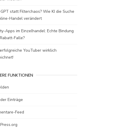
GPT statt Filterchaos? Wie KI die Suche
nline-Handel verändert
ty-Apps im Einzelhandel: Echte Bindung
Rabatt-Falle?
rfolgreiche YouTuber wirklich
ichnet!
ERE FUNKTIONEN
lden
der Einträge
entare-Feed
Press.org