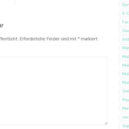
Dyn
E-
Fac
ar
Go
fentlicht.
Erforderliche Felder sind mit
*
markiert
ins
Mar
Mul
Mul
Mul
Mul
Onl
Pay
Per
soc
Sup