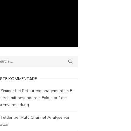
ch
SEARCH

ESTE KOMMENTARE
 Zimmer
bei
Retourenmanagement im E-
erce mit besonderem Fokus auf die
urenvermeidung
 Felder
bei
Multi Channel Analyse von
laCar