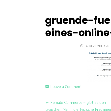
gruende-fu
eines-onlin
POSTED
14. DEZEMBER 201
ON
on
Leave a Comment
comment
gruende-
fuer-
Beitrags-
den-
Female Commerce – gibt es den
besuch-
typischen Mann, die typische Frau inne