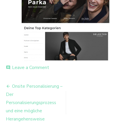
on
Leave a Comment
comment
ABOUT
YOU
Beitrags-
Onsite Personalisierung –
Navigation
Der
Personalisierungsprozess
und eine mögliche
Herangehensweise