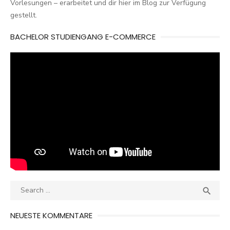
Vorlesungen – erarbeitet und dir hier im Blog zur Verfügung
gestellt.
BACHELOR STUDIENGANG E-COMMERCE
Search
SEA

for:
NEUESTE KOMMENTARE