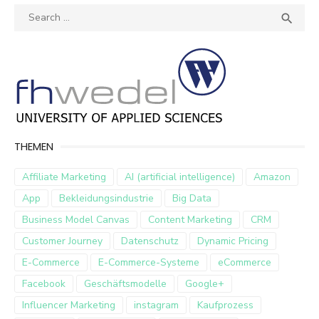
Search
SEA

for:
THEMEN
Affiliate Marketing
AI (artificial intelligence)
Amazon
App
Bekleidungsindustrie
Big Data
Business Model Canvas
Content Marketing
CRM
Customer Journey
Datenschutz
Dynamic Pricing
E-Commerce
E-Commerce-Systeme
eCommerce
Facebook
Geschäftsmodelle
Google+
Influencer Marketing
instagram
Kaufprozess