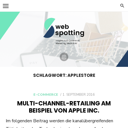
Skip
to
content
SCHLAGWORT:
APPLESTORE
POSTED
E-COMMERCE
1. SEPTEMBER 2016
ON
MULTI-CHANNEL-RETAILING AM
BEISPIEL VON APPLE INC.
Im folgenden Beitrag werden die kanalübergreifenden