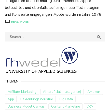
Tätigkeiten des Technologieunternehmens Apple
beleuchtet und ebenfalls auf einige neue Technologien
und Konzepte eingegangen. Apple wurde im Jahre 1976
[…]
READ MORE
Search
SEA

for:
THEMEN
Affiliate Marketing
AI (artificial intelligence)
Amazon
App
Bekleidungsindustrie
Big Data
Business Model Canvas
Content Marketing
CRM