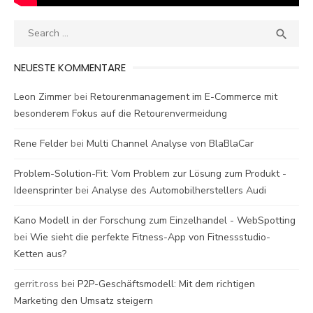
Search
SEA

for:
NEUESTE KOMMENTARE
Leon Zimmer
bei
Retourenmanagement im E-Commerce mit
besonderem Fokus auf die Retourenvermeidung
Rene Felder
bei
Multi Channel Analyse von BlaBlaCar
Problem-Solution-Fit: Vom Problem zur Lösung zum Produkt -
Ideensprinter
bei
Analyse des Automobilherstellers Audi
Kano Modell in der Forschung zum Einzelhandel - WebSpotting
bei
Wie sieht die perfekte Fitness-App von Fitnessstudio-
Ketten aus?
gerrit.ross
bei
P2P-Geschäftsmodell: Mit dem richtigen
Marketing den Umsatz steigern