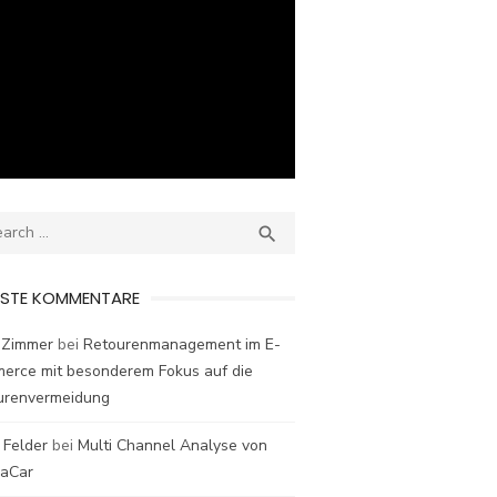
ch
SEARCH

ESTE KOMMENTARE
 Zimmer
bei
Retourenmanagement im E-
erce mit besonderem Fokus auf die
urenvermeidung
 Felder
bei
Multi Channel Analyse von
laCar