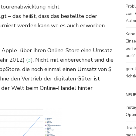
Retourenabwicklung nicht
Probl
zum P
gt – das heißt, dass das bestellte oder
Auto
urniert werden kann wo es auch erworben
Kano
Einz
perfe
e Apple über ihren Online-Store eine Umsatz
aus?
Jahr 2012) (
3
). Nicht mit einberechnet sind die
pStore, die noch einmal einen Umsatz von $
gerri
richt
ohne den Vertrieb der digitalen Güter ist
 der Welt beim Online-Handel hinter
NEUE
Inst
Opti
Track
mess