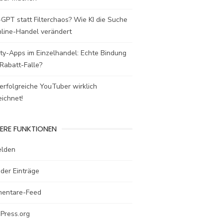
GPT statt Filterchaos? Wie KI die Suche
nline-Handel verändert
ty-Apps im Einzelhandel: Echte Bindung
Rabatt-Falle?
rfolgreiche YouTuber wirklich
ichnet!
ERE FUNKTIONEN
lden
der Einträge
entare-Feed
Press.org