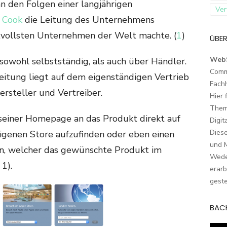
an den Folgen einer langjährigen
Ver
 Cook
die Leitung des Unternehmens
ollsten Unternehmen der Welt machte. (
1
)
ÜBER
Web
sowohl selbstständig, als auch über Händler.
Comm
itung liegt auf dem eigenständigen Vertrieb
Fach
ersteller und Vertreiber.
Hier 
Them
 seiner Homepage an das Produkt direkt auf
Digit
Dies
eigenen Store aufzufinden oder eben einen
und M
en, welcher das gewünschte Produkt im
Wede
1).
erarb
geste
BAC