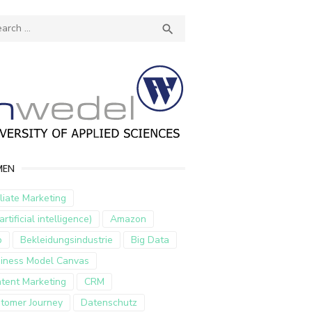
ch
SEARCH

MEN
iliate Marketing
artificial intelligence)
Amazon
p
Bekleidungsindustrie
Big Data
iness Model Canvas
tent Marketing
CRM
tomer Journey
Datenschutz