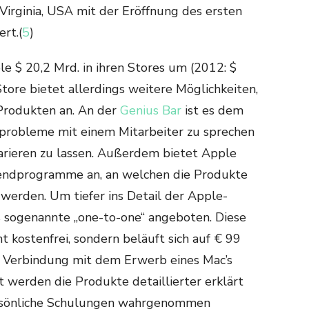
Virginia, USA mit der Eröffnung des ersten
rt.(
5
)
e $ 20,2 Mrd. in ihren Stores um (2012: $
 Store bietet allerdings weitere Möglichkeiten,
Produkten an. An der
Genius Bar
ist es dem
robleme mit einem Mitarbeiter zu sprechen
arieren zu lassen. Außerdem bietet Apple
endprogramme an, an welchen die Produkte
werden. Um tiefer ins Detail der Apple-
s sogenannte „one-to-one“ angeboten. Diese
ht kostenfrei, sondern beläuft sich auf € 99
 in Verbindung mit dem Erwerb eines Mac’s
t werden die Produkte detaillierter erklärt
rsönliche Schulungen wahrgenommen