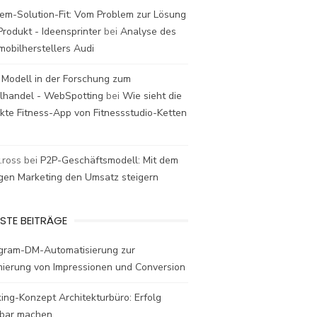
em-Solution-Fit: Vom Problem zur Lösung
rodukt - Ideensprinter
bei
Analyse des
mobilherstellers Audi
 Modell in der Forschung zum
elhandel - WebSpotting
bei
Wie sieht die
kte Fitness-App von Fitnessstudio-Ketten
t.ross
bei
P2P-Geschäftsmodell: Mit dem
igen Marketing den Umsatz steigern
STE BEITRÄGE
agram-DM-Automatisierung zur
mierung von Impressionen und Conversion
ing-Konzept Architekturbüro: Erfolg
bar machen