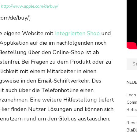
:
http://www.apple.com/de/buy/
com/de/buy/)
e eigene Website mit
integrierten Shop
und
pplikation auf die im nachfolgenden noch
Bestellung über den Online-Shop ist ab
tenfrei. Bei Fragen zu dem Produkt oder zu
Sear
for:
ichkeit mit einem Mitarbeiter in einen
gsweise in den Email-Schriftverkehr. Des
NEU
t auch über die Telefonhotline einen
Leon
zunehmen. Eine weitere Hilfestellung liefert
Comm
ier finden Nutzer Lösungen und können sich
Reto
enutzern rund um den Globus austauschen.
Rene
BlaB