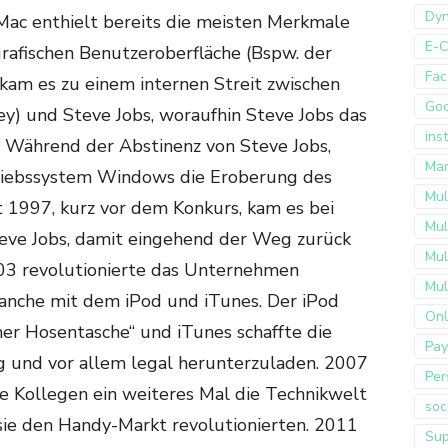
Dyn
Mac enthielt bereits die meisten Merkmale
E-
rafischen Benutzeroberfläche (Bspw. der
Fac
 kam es zu einem internen Streit zwischen
Go
y) und Steve Jobs, woraufhin Steve Jobs das
ins
 Während der Abstinenz von Steve Jobs,
Mar
riebssystem Windows die Eroberung des
Mul
 1997, kurz vor dem Konkurs, kam es bei
Mul
ve Jobs, damit eingehend der Weg zurück
Mul
003 revolutionierte das Unternehmen
Mul
ranche mit dem iPod und iTunes. Der iPod
Onl
er Hosentasche“ und iTunes schaffte die
Pay
g und vor allem legal herunterzuladen. 2007
Per
ne Kollegen ein weiteres Mal die Technikwelt
soc
 sie den Handy-Markt revolutionierten. 2011
Sup