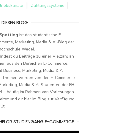
triebskanäle
Zahlungssysteme
 DIESEN BLOG
Spotting
ist das studentische E-
merce, Marketing, Media & AI-Blog der
hochschule Wedel.
findest du Beiträge zu einer Vielzahl an
en aus den Bereichen E-Commerce,
al Business, Marketing, Media & AI.
e Themen wurden von den E-Commerce-
arketing, Media & AI Studenten der FH
l – häufig im Rahmen von Vorlesungen –
eitet und dir hier im Blog zur Verfügung
llt.
HELOR STUDIENGANG E-COMMERCE