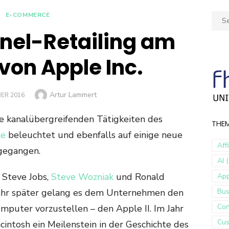
E-COMMERCE
Sear
for:
nel-Retailing am
 von Apple Inc.
Author
Artur Lammert
BER 2016
e kanalübergreifenden Tätigkeiten des
THE
le
beleuchtet und ebenfalls auf einige neue
Aff
gegangen.
AI (
 Steve Jobs,
Steve Wozniak
und Ronald
Ap
Jahr später gelang es dem Unternehmen den
Bus
Con
mputer vorzustellen – den Apple II. Im Jahr
Cus
ntosh ein Meilenstein in der Geschichte des