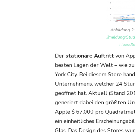
Abbildung 2
i/meldung/Stud
Haendle
Der
stationäre Auftritt
von Appl
besten Lagen der Welt – wie zu
York City. Bei diesem Store han
Unternehmens, welcher 24 Stun
geöffnet hat. Aktuell (Stand 2
generiert dabei den größten Um
Apple $ 67.000 pro Quadratmete
ein einheitliches Erscheinungsbi
Glas. Das Design des Stores wur