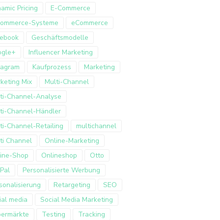
amic Pricing
E-Commerce
Commerce-Systeme
eCommerce
ebook
Geschäftsmodelle
ogle+
Influencer Marketing
tagram
Kaufprozess
Marketing
keting Mix
Multi-Channel
ti-Channel-Analyse
ti-Channel-Händler
ti-Channel-Retailing
multichannel
ti Channel
Online-Marketing
ine-Shop
Onlineshop
Otto
Pal
Personalisierte Werbung
sonalisierung
Retargeting
SEO
ial media
Social Media Marketing
ermärkte
Testing
Tracking