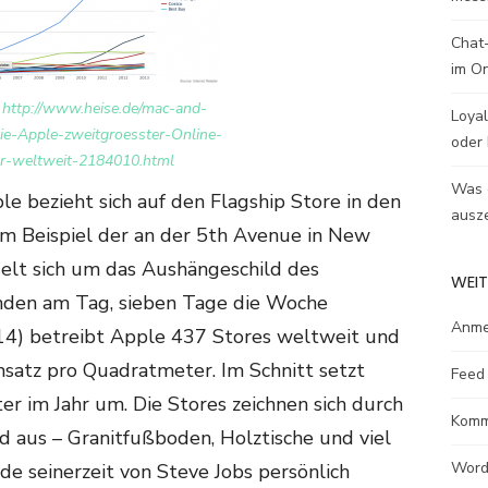
Chat-
im O
:
http://www.heise.de/mac-and-
Loyal
ie-Apple-zweitgroesster-Online-
oder 
r-weltweit-2184010.html
Was e
e bezieht sich auf den Flagship Store in den
ausze
m Beispiel der an der 5th Avenue in New
delt sich um das Aushängeschild des
WEIT
den am Tag, sieben Tage die Woche
Anme
014) betreibt Apple 437 Stores weltweit und
satz pro Quadratmeter. Im Schnitt setzt
Feed 
r im Jahr um. Die Stores zeichnen sich durch
Komm
ld aus – Granitfußboden, Holztische und viel
Word
de seinerzeit von Steve Jobs persönlich