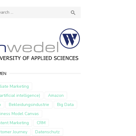
ch
SEARCH

MEN
iliate Marketing
artificial intelligence)
Amazon
p
Bekleidungsindustrie
Big Data
iness Model Canvas
tent Marketing
CRM
tomer Journey
Datenschutz