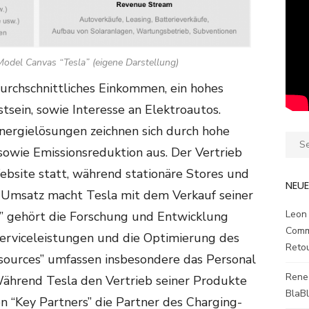
odel Canvas “Tesla” (eigene Darstellung)
urchschnittliches Einkommen, ein hohes
sein, sowie Interesse an Elektroautos.
nergielösungen zeichnen sich durch hohe
Sear
 sowie Emissionsreduktion aus. Der Vertrieb
for:
Website statt, während stationäre Stores und
NEU
 Umsatz macht Tesla mit dem Verkauf seiner
Leon
s” gehört die Forschung und Entwicklung
Comm
Serviceleistungen und die Optimierung des
Reto
sources” umfassen insbesondere das Personal
Rene
ährend Tesla den Vertrieb seiner Produkte
BlaB
en “Key Partners” die Partner des Charging-