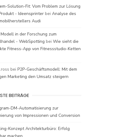
em-Solution-Fit: Vom Problem zur Lösung
rodukt - Ideensprinter
bei
Analyse des
mobilherstellers Audi
 Modell in der Forschung zum
elhandel - WebSpotting
bei
Wie sieht die
kte Fitness-App von Fitnessstudio-Ketten
t.ross
bei
P2P-Geschäftsmodell: Mit dem
igen Marketing den Umsatz steigern
STE BEITRÄGE
agram-DM-Automatisierung zur
mierung von Impressionen und Conversion
ing-Konzept Architekturbüro: Erfolg
bar machen