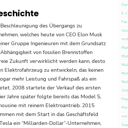
Dyn
eschichte
E-
Fac
ie Beschleunigung des Übergangs zu
Go
ernehmen, welches heute von CEO Elon Musk
ins
einer Gruppe Ingenieuren mit dem Grundsatz
Mar
 Abhängigkeit von fossilen Brennstoffen
Mul
eie Zukunft verwirklicht werden kann, desto
Mul
 ein Elektrofahrzeug zu entwickeln, das keinen
Mul
sogar mehr Leistung und Fahrspaß als ein
Mul
tet. 2008 startete der Verkauf des ersten
Onl
er Jahre später folgte bereits das Model S,
Pay
ousine mit reinem Elektroantrieb. 2015
Per
sammen mit dem Start in das Geschäftsfeld
soc
Tesla ein “Milliarden-Dollar”-Unternehmen,
Sup