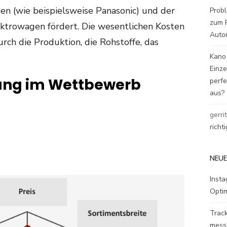
ten (wie beispielsweise Panasonic) und der
Probl
zum P
ektrowagen fördert. Die wesentlichen Kosten
Auto
ch die Produktion, die Rohstoffe, das
Kano
Einz
rung im Wettbewerb
perfe
aus?
gerri
richt
NEUE
Inst
Opti
Track
mess