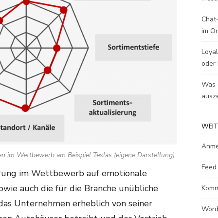
Chat-
im O
Loyal
oder 
Was e
ausze
WEIT
Anme
en im Wettbewerb am Beispiel Teslas (eigene Darstellung)
Feed 
nierung im Wettbewerb auf emotionale
sowie auch die für die Branche unübliche
Komm
t das Unternehmen erheblich von seiner
Word