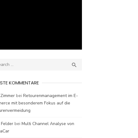
ch
SEARCH

ESTE KOMMENTARE
 Zimmer
bei
Retourenmanagement im E-
erce mit besonderem Fokus auf die
urenvermeidung
 Felder
bei
Multi Channel Analyse von
laCar