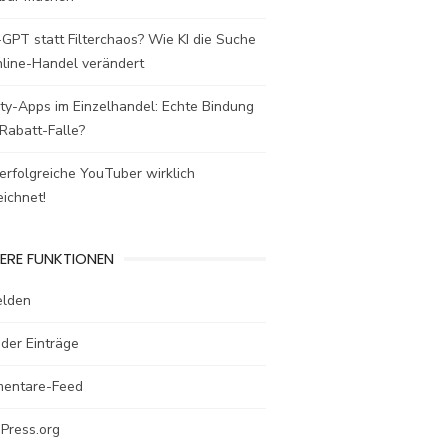
GPT statt Filterchaos? Wie KI die Suche
nline-Handel verändert
ty-Apps im Einzelhandel: Echte Bindung
Rabatt-Falle?
rfolgreiche YouTuber wirklich
ichnet!
ERE FUNKTIONEN
lden
der Einträge
entare-Feed
Press.org