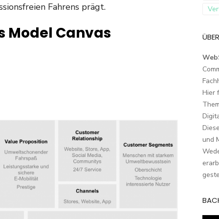
sionsfreien Fahrens prägt.
Ver
s Model Canvas
ÜBER
Web
Comm
Fach
Hier 
Them
Digit
Dies
und M
Wede
erarb
geste
BAC