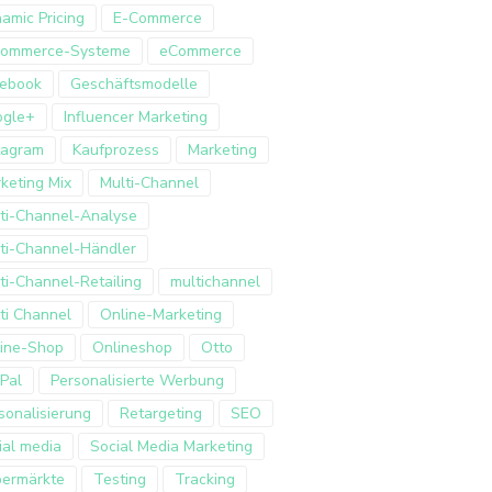
amic Pricing
E-Commerce
Commerce-Systeme
eCommerce
ebook
Geschäftsmodelle
ogle+
Influencer Marketing
tagram
Kaufprozess
Marketing
keting Mix
Multi-Channel
ti-Channel-Analyse
ti-Channel-Händler
ti-Channel-Retailing
multichannel
ti Channel
Online-Marketing
ine-Shop
Onlineshop
Otto
Pal
Personalisierte Werbung
sonalisierung
Retargeting
SEO
ial media
Social Media Marketing
ermärkte
Testing
Tracking