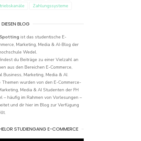
triebskanäle
Zahlungssysteme
 DIESEN BLOG
Spotting
ist das studentische E-
merce, Marketing, Media & AI-Blog der
hochschule Wedel.
findest du Beiträge zu einer Vielzahl an
en aus den Bereichen E-Commerce,
al Business, Marketing, Media & AI.
e Themen wurden von den E-Commerce-
arketing, Media & AI Studenten der FH
l – häufig im Rahmen von Vorlesungen –
eitet und dir hier im Blog zur Verfügung
llt.
HELOR STUDIENGANG E-COMMERCE