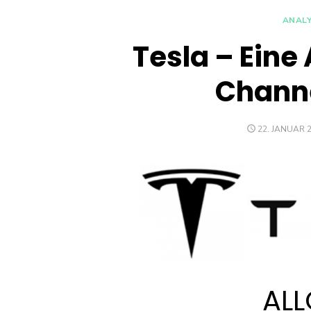
ANAL
Tesla – Eine
Channe
POSTED
22. JANUAR 
ON
ALL