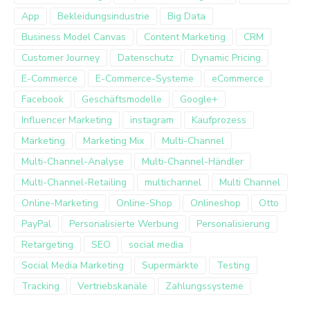
App
Bekleidungsindustrie
Big Data
Business Model Canvas
Content Marketing
CRM
Customer Journey
Datenschutz
Dynamic Pricing
E-Commerce
E-Commerce-Systeme
eCommerce
Facebook
Geschäftsmodelle
Google+
Influencer Marketing
instagram
Kaufprozess
Marketing
Marketing Mix
Multi-Channel
Multi-Channel-Analyse
Multi-Channel-Händler
Multi-Channel-Retailing
multichannel
Multi Channel
Online-Marketing
Online-Shop
Onlineshop
Otto
PayPal
Personalisierte Werbung
Personalisierung
Retargeting
SEO
social media
Social Media Marketing
Supermärkte
Testing
Tracking
Vertriebskanäle
Zahlungssysteme