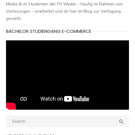
Media & AI Studenten der FH Wedel – häufig im Rahmen von
Vorlesungen – erarbeitet und dir hier im Blog zur Verfügung
gestellt.
BACHELOR STUDIENGANG E-COMMERCE
Search
SEA

for: