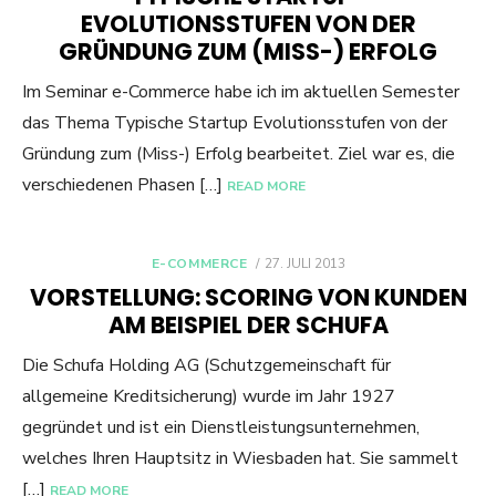
EVOLUTIONSSTUFEN VON DER
GRÜNDUNG ZUM (MISS-) ERFOLG
Im Seminar e-Commerce habe ich im aktuellen Semester
das Thema Typische Startup Evolutionsstufen von der
Gründung zum (Miss-) Erfolg bearbeitet. Ziel war es, die
verschiedenen Phasen […]
READ MORE
POSTED
E-COMMERCE
27. JULI 2013
ON
VORSTELLUNG: SCORING VON KUNDEN
AM BEISPIEL DER SCHUFA
Die Schufa Holding AG (Schutzgemeinschaft für
allgemeine Kreditsicherung) wurde im Jahr 1927
gegründet und ist ein Dienstleistungsunternehmen,
welches Ihren Hauptsitz in Wiesbaden hat. Sie sammelt
[…]
READ MORE