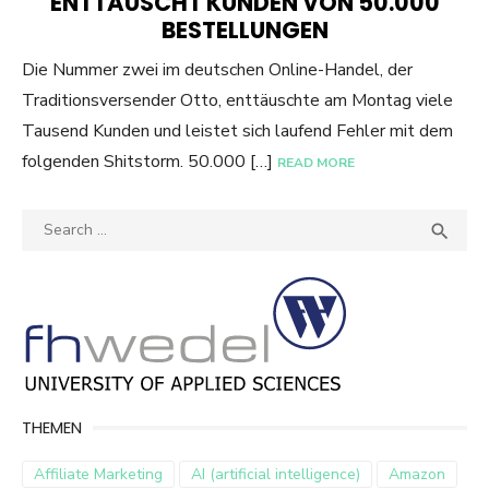
ENTTÄUSCHT KUNDEN VON 50.000
BESTELLUNGEN
Die Nummer zwei im deutschen Online-Handel, der
Traditionsversender Otto, enttäuschte am Montag viele
Tausend Kunden und leistet sich laufend Fehler mit dem
folgenden Shitstorm. 50.000 […]
READ MORE
Search
SEA

for:
THEMEN
Affiliate Marketing
AI (artificial intelligence)
Amazon