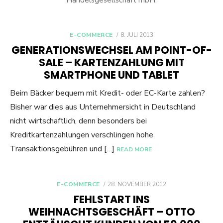
Handelsgesellschaft mbH.
POSTED
E-COMMERCE
8. JULI 2013
ON
GENERATIONSWECHSEL AM POINT-OF-
SALE – KARTENZAHLUNG MIT
SMARTPHONE UND TABLET
Beim Bäcker bequem mit Kredit- oder EC-Karte zahlen?
Bisher war dies aus Unternehmersicht in Deutschland
nicht wirtschaftlich, denn besonders bei
Kreditkartenzahlungen verschlingen hohe
Transaktionsgebühren und […]
READ MORE
POSTED
E-COMMERCE
28. NOVEMBER 2012
ON
FEHLSTART INS
WEIHNACHTSGESCHÄFT – OTTO