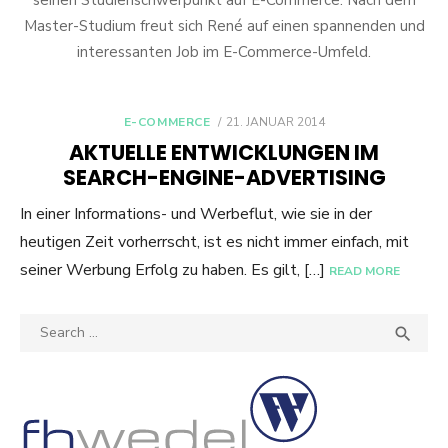
seinen Studienschwerpunkt auf E-Commerce. Nach dem
Master-Studium freut sich René auf einen spannenden und
interessanten Job im E-Commerce-Umfeld.
POSTED
E-COMMERCE
21. JANUAR 2014
ON
AKTUELLE ENTWICKLUNGEN IM
SEARCH-ENGINE-ADVERTISING
In einer Informations- und Werbeflut, wie sie in der
heutigen Zeit vorherrscht, ist es nicht immer einfach, mit
seiner Werbung Erfolg zu haben. Es gilt, […]
READ MORE
Search
SEA

for: