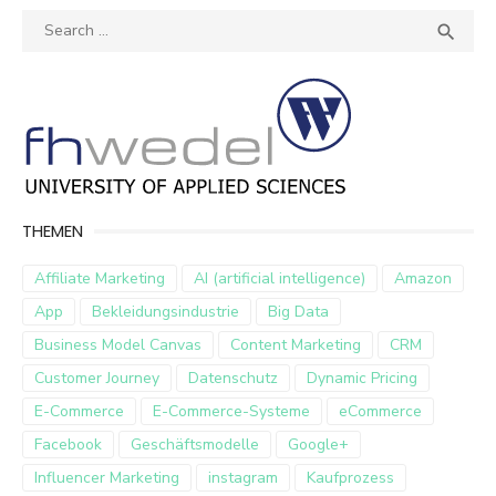
Search
SEA

for:
THEMEN
Affiliate Marketing
AI (artificial intelligence)
Amazon
App
Bekleidungsindustrie
Big Data
Business Model Canvas
Content Marketing
CRM
Customer Journey
Datenschutz
Dynamic Pricing
E-Commerce
E-Commerce-Systeme
eCommerce
Facebook
Geschäftsmodelle
Google+
Influencer Marketing
instagram
Kaufprozess