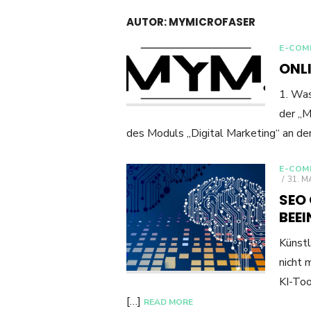
AUTOR:
MYMICROFASER
E-COM
ONL
1. Was
der „M
des Moduls „Digital Marketing“ an de
E-COM
POST
31. M
ON
SEO 
BEE
Künstl
nicht 
KI-Too
[…]
READ MORE