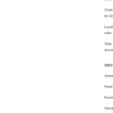
Chat-
im O
Loyal
oder 
Was e
ausze
WEIT
Anme
Feed 
Komm
Word