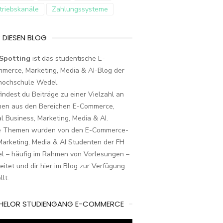
triebskanäle
Zahlungssysteme
 DIESEN BLOG
Spotting
ist das studentische E-
merce, Marketing, Media & AI-Blog der
hochschule Wedel.
findest du Beiträge zu einer Vielzahl an
en aus den Bereichen E-Commerce,
al Business, Marketing, Media & AI.
e Themen wurden von den E-Commerce-
arketing, Media & AI Studenten der FH
l – häufig im Rahmen von Vorlesungen –
eitet und dir hier im Blog zur Verfügung
llt.
HELOR STUDIENGANG E-COMMERCE