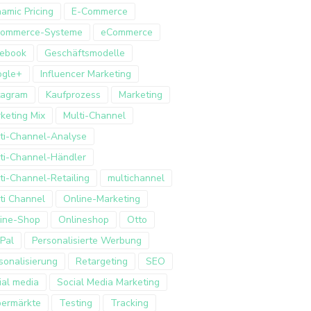
amic Pricing
E-Commerce
Commerce-Systeme
eCommerce
ebook
Geschäftsmodelle
ogle+
Influencer Marketing
tagram
Kaufprozess
Marketing
keting Mix
Multi-Channel
ti-Channel-Analyse
ti-Channel-Händler
ti-Channel-Retailing
multichannel
ti Channel
Online-Marketing
ine-Shop
Onlineshop
Otto
Pal
Personalisierte Werbung
sonalisierung
Retargeting
SEO
ial media
Social Media Marketing
ermärkte
Testing
Tracking