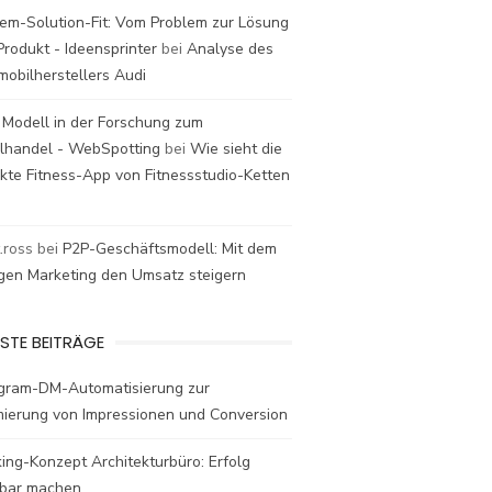
em-Solution-Fit: Vom Problem zur Lösung
rodukt - Ideensprinter
bei
Analyse des
mobilherstellers Audi
 Modell in der Forschung zum
elhandel - WebSpotting
bei
Wie sieht die
kte Fitness-App von Fitnessstudio-Ketten
t.ross
bei
P2P-Geschäftsmodell: Mit dem
igen Marketing den Umsatz steigern
STE BEITRÄGE
agram-DM-Automatisierung zur
mierung von Impressionen und Conversion
ing-Konzept Architekturbüro: Erfolg
bar machen