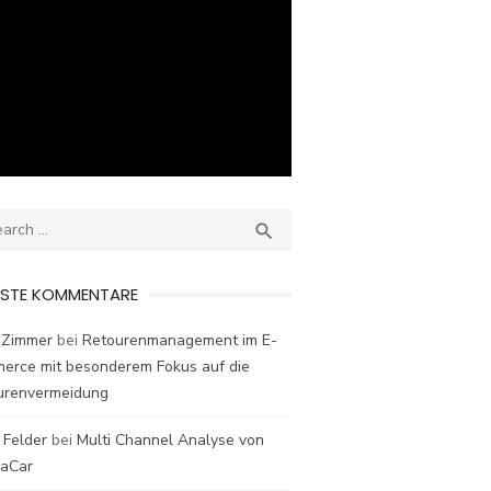
ch
SEARCH

ESTE KOMMENTARE
 Zimmer
bei
Retourenmanagement im E-
erce mit besonderem Fokus auf die
urenvermeidung
 Felder
bei
Multi Channel Analyse von
laCar