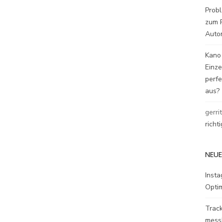
Probl
zum P
Auto
Kano
Einz
perfe
aus?
gerri
richt
NEUE
Inst
Opti
Track
mess