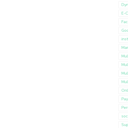
Dyn
E-
Fac
Go
ins
Mar
Mul
Mul
Mul
Mul
Onl
Pay
Per
soc
Sup