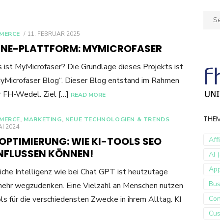
Sear
for:
POSTED
MERCE
11. FEBRUAR 2025
ON
INE-PLATTFORM: MYMICROFASER
 ist MyMicrofaser? Die Grundlage dieses Projekts ist
yMicrofaser Blog“. Dieser Blog entstand im Rahmen
r FH-Wedel. Ziel […]
READ MORE
THE
MERCE
,
MARKETING
,
NEUE TECHNOLOGIEN & TRENDS
ED
AI 2024
OPTIMIERUNG: WIE KI-TOOLS SEO
Aff
INFLUSSEN KÖNNEN!
AI (
Ap
iche Intelligenz wie bei Chat GPT ist heutzutage
Bus
mehr wegzudenken. Eine Vielzahl an Menschen nutzen
ls für die verschiedensten Zwecke in ihrem Alltag. KI
Con
Cus