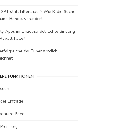
GPT statt Filterchaos? Wie KI die Suche
nline-Handel verändert
ty-Apps im Einzelhandel: Echte Bindung
Rabatt-Falle?
rfolgreiche YouTuber wirklich
ichnet!
ERE FUNKTIONEN
lden
der Einträge
entare-Feed
Press.org