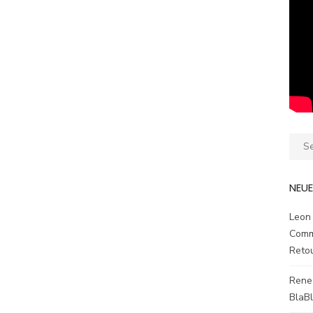
Sear
for:
NEU
Leon
Comm
Reto
Rene
BlaB