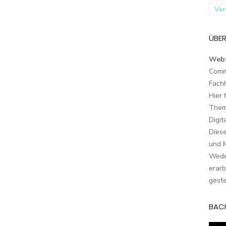
Ver
ÜBER
Web
Comm
Fach
Hier 
Them
Digit
Dies
und M
Wede
erarb
geste
BAC