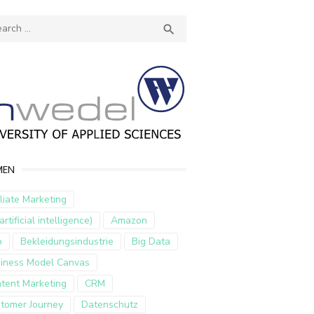
ch
SEARCH

MEN
iliate Marketing
artificial intelligence)
Amazon
p
Bekleidungsindustrie
Big Data
iness Model Canvas
tent Marketing
CRM
tomer Journey
Datenschutz