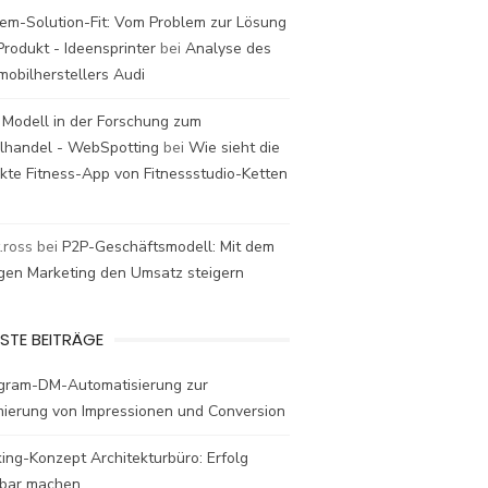
em-Solution-Fit: Vom Problem zur Lösung
rodukt - Ideensprinter
bei
Analyse des
mobilherstellers Audi
 Modell in der Forschung zum
elhandel - WebSpotting
bei
Wie sieht die
kte Fitness-App von Fitnessstudio-Ketten
t.ross
bei
P2P-Geschäftsmodell: Mit dem
igen Marketing den Umsatz steigern
STE BEITRÄGE
agram-DM-Automatisierung zur
mierung von Impressionen und Conversion
ing-Konzept Architekturbüro: Erfolg
bar machen