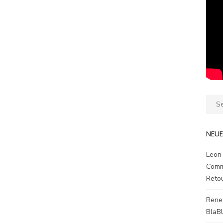
Sear
for:
NEU
Leon
Comm
Reto
Rene
BlaB