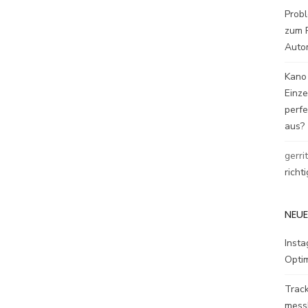
Probl
zum P
Auto
Kano
Einz
perfe
aus?
gerri
richt
NEUE
Inst
Opti
Track
mess