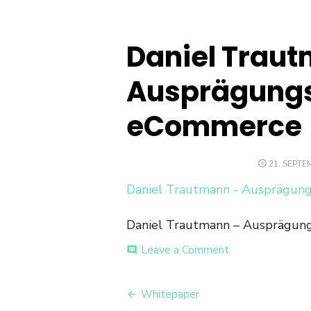
Daniel Trau
Ausprägung
eCommerce
POSTED
21. SEPTE
ON
Daniel Trautmann - Ausprägun
Daniel Trautmann – Ausprägun
on
Leave a Comment
comment
Daniel
Trautmann
Beitrags-
–
Whitepaper
Ausprägungsfor