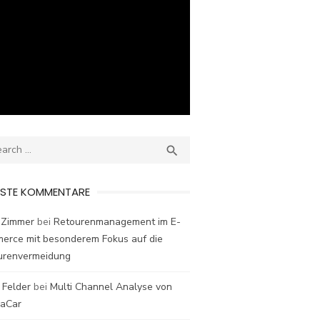
ch
SEARCH

ESTE KOMMENTARE
 Zimmer
bei
Retourenmanagement im E-
erce mit besonderem Fokus auf die
urenvermeidung
 Felder
bei
Multi Channel Analyse von
laCar