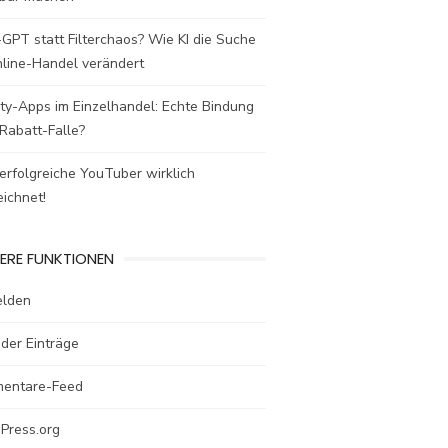
GPT statt Filterchaos? Wie KI die Suche
nline-Handel verändert
ty-Apps im Einzelhandel: Echte Bindung
Rabatt-Falle?
rfolgreiche YouTuber wirklich
ichnet!
ERE FUNKTIONEN
lden
der Einträge
entare-Feed
Press.org