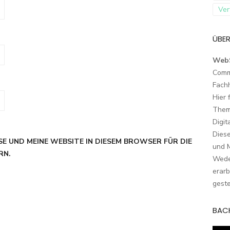
Ver
ÜBER
Web
Comm
Fach
Hier 
Them
Digit
Dies
SE UND MEINE WEBSITE IN DIESEM BROWSER FÜR DIE
und M
RN.
Wede
erarb
geste
BAC