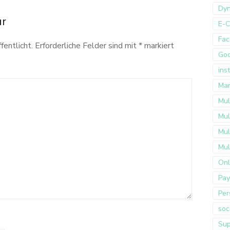
Dyn
ar
E-
Fac
fentlicht.
Erforderliche Felder sind mit
*
markiert
Go
ins
Mar
Mul
Mul
Mul
Mul
Onl
Pay
Per
soc
Sup