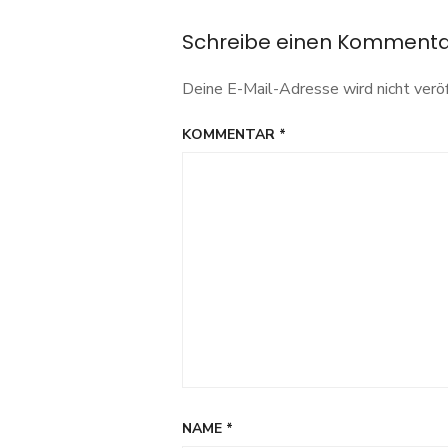
Navigation
des
eCommerce
Schreibe einen Komment
Deine E-Mail-Adresse wird nicht veröf
KOMMENTAR
*
NAME
*