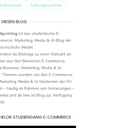
triebskanäle
Zahlungssysteme
 DIESEN BLOG
Spotting
ist das studentische E-
merce, Marketing, Media & AI-Blog der
hochschule Wedel.
findest du Beiträge zu einer Vielzahl an
en aus den Bereichen E-Commerce,
al Business, Marketing, Media & AI.
e Themen wurden von den E-Commerce-
arketing, Media & AI Studenten der FH
l – häufig im Rahmen von Vorlesungen –
eitet und dir hier im Blog zur Verfügung
llt.
HELOR STUDIENGANG E-COMMERCE