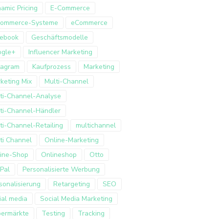
amic Pricing
E-Commerce
Commerce-Systeme
eCommerce
ebook
Geschäftsmodelle
ogle+
Influencer Marketing
tagram
Kaufprozess
Marketing
keting Mix
Multi-Channel
ti-Channel-Analyse
ti-Channel-Händler
ti-Channel-Retailing
multichannel
ti Channel
Online-Marketing
ine-Shop
Onlineshop
Otto
Pal
Personalisierte Werbung
sonalisierung
Retargeting
SEO
ial media
Social Media Marketing
ermärkte
Testing
Tracking