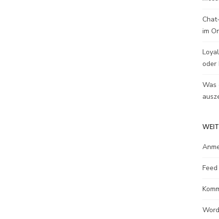
Chat-
im O
Loyal
oder 
Was e
ausze
WEIT
Anme
Feed 
Komm
Word