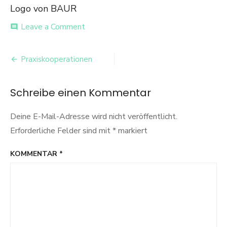
Logo von BAUR
on
Leave a Comment
comment
BAUR
Logo
Beitrags-
Praxiskooperationen
Navigation
Schreibe einen Kommentar
Deine E-Mail-Adresse wird nicht veröffentlicht.
Erforderliche Felder sind mit
*
markiert
KOMMENTAR
*