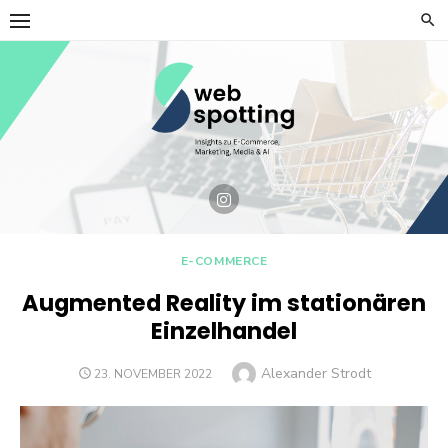
Skip
to
content
E-COMMERCE
Augmented Reality im stationären
Einzelhandel
Author
Alexander Strodt
POSTED
23. NOVEMBER 2022
ON