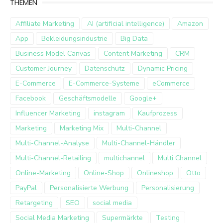
THEMEN
Affiliate Marketing
AI (artificial intelligence)
Amazon
App
Bekleidungsindustrie
Big Data
Business Model Canvas
Content Marketing
CRM
Customer Journey
Datenschutz
Dynamic Pricing
E-Commerce
E-Commerce-Systeme
eCommerce
Facebook
Geschäftsmodelle
Google+
Influencer Marketing
instagram
Kaufprozess
Marketing
Marketing Mix
Multi-Channel
Multi-Channel-Analyse
Multi-Channel-Händler
Multi-Channel-Retailing
multichannel
Multi Channel
Online-Marketing
Online-Shop
Onlineshop
Otto
PayPal
Personalisierte Werbung
Personalisierung
Retargeting
SEO
social media
Social Media Marketing
Supermärkte
Testing