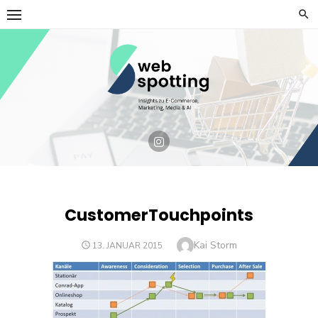
Skip
to
content
CustomerTouchpoints
Author
Kai Storm
POSTED
13. JANUAR 2015
ON