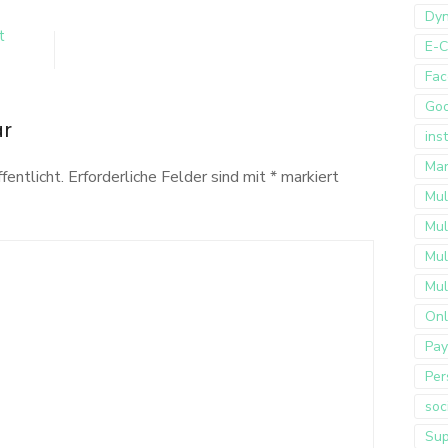
Dyn
t
E-
Fac
Go
ar
ins
Mar
fentlicht.
Erforderliche Felder sind mit
*
markiert
Mul
Mul
Mul
Mul
Onl
Pay
Per
soc
Sup