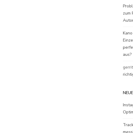
Probl
zum P
Auto
Kano
Einz
perfe
aus?
gerri
richt
NEUE
Inst
Opti
Track
mess