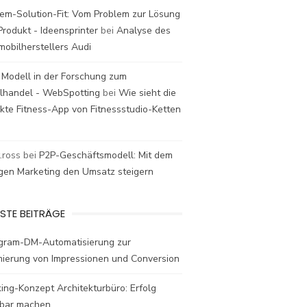
em-Solution-Fit: Vom Problem zur Lösung
rodukt - Ideensprinter
bei
Analyse des
mobilherstellers Audi
 Modell in der Forschung zum
elhandel - WebSpotting
bei
Wie sieht die
kte Fitness-App von Fitnessstudio-Ketten
t.ross
bei
P2P-Geschäftsmodell: Mit dem
igen Marketing den Umsatz steigern
STE BEITRÄGE
agram-DM-Automatisierung zur
mierung von Impressionen und Conversion
ing-Konzept Architekturbüro: Erfolg
bar machen