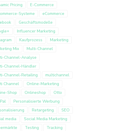
amic Pricing
E-Commerce
Commerce-Systeme
eCommerce
ebook
Geschäftsmodelle
ogle+
Influencer Marketing
tagram
Kaufprozess
Marketing
keting Mix
Multi-Channel
ti-Channel-Analyse
ti-Channel-Händler
ti-Channel-Retailing
multichannel
ti Channel
Online-Marketing
ine-Shop
Onlineshop
Otto
Pal
Personalisierte Werbung
sonalisierung
Retargeting
SEO
ial media
Social Media Marketing
ermärkte
Testing
Tracking