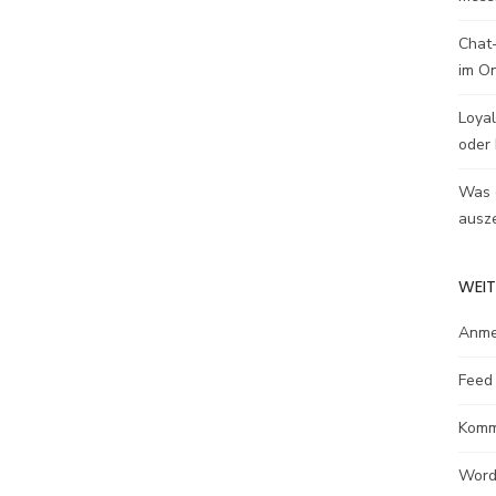
Chat-
im O
Loyal
oder 
Was e
ausze
WEIT
Anme
Feed 
Komm
Word