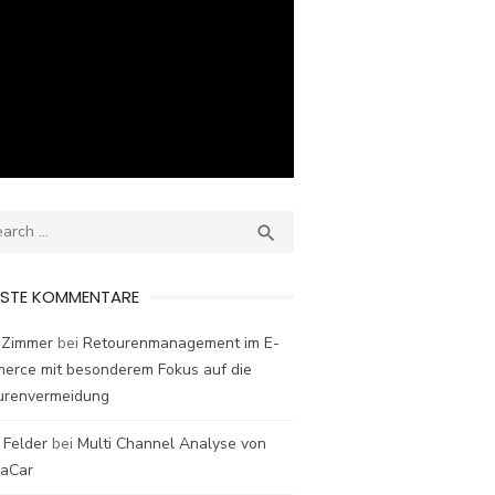
ch
SEARCH

ESTE KOMMENTARE
 Zimmer
bei
Retourenmanagement im E-
erce mit besonderem Fokus auf die
urenvermeidung
 Felder
bei
Multi Channel Analyse von
laCar