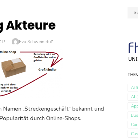
Sear
for:
g Akteure
Author
Eva Schweinefuß
2015
THE
Aff
AI (
Ap
em Namen „Streckengeschäft“ bekannt und
Bus
Popularität durch Online-Shops.
Con
Cus