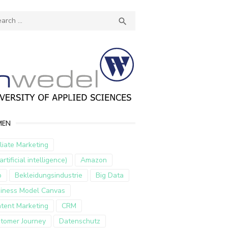
ch
SEARCH

MEN
iliate Marketing
artificial intelligence)
Amazon
p
Bekleidungsindustrie
Big Data
iness Model Canvas
tent Marketing
CRM
tomer Journey
Datenschutz