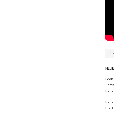
Sear
for:
NEU
Leon
Comm
Reto
Rene
BlaB