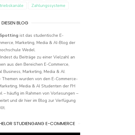
triebskanäle
Zahlungssysteme
 DIESEN BLOG
Spotting
ist das studentische E-
merce, Marketing, Media & AI-Blog der
hochschule Wedel.
findest du Beiträge zu einer Vielzahl an
en aus den Bereichen E-Commerce,
al Business, Marketing, Media & AI.
e Themen wurden von den E-Commerce-
arketing, Media & AI Studenten der FH
l – häufig im Rahmen von Vorlesungen –
eitet und dir hier im Blog zur Verfügung
llt.
HELOR STUDIENGANG E-COMMERCE