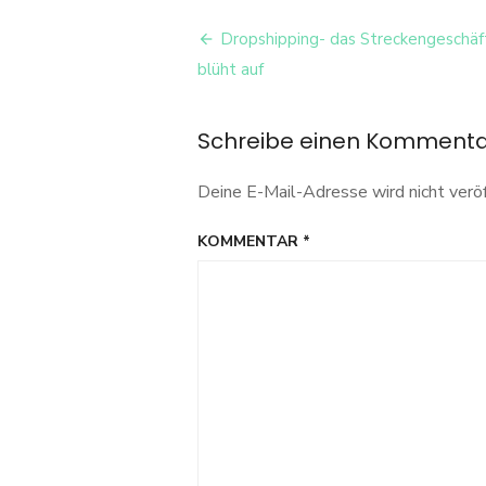
Akteure
Beitrags-
Dropshipping- das Streckengeschäf
Navigation
blüht auf
Schreibe einen Komment
Deine E-Mail-Adresse wird nicht veröf
KOMMENTAR
*