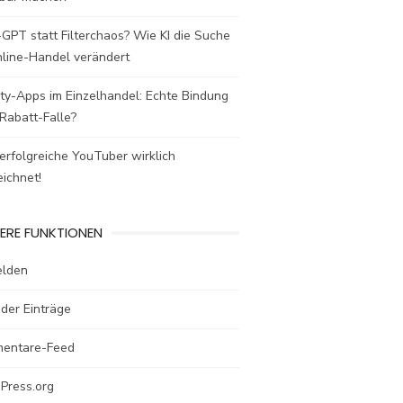
GPT statt Filterchaos? Wie KI die Suche
nline-Handel verändert
ty-Apps im Einzelhandel: Echte Bindung
Rabatt-Falle?
rfolgreiche YouTuber wirklich
ichnet!
ERE FUNKTIONEN
lden
der Einträge
entare-Feed
Press.org