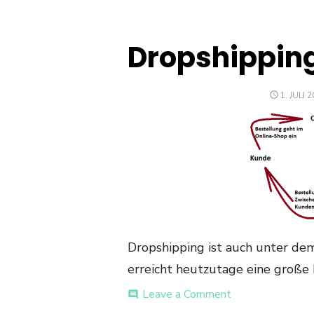
Dropshippin
POSTED
1. JULI 
ON
Dropshipping ist auch unter d
erreicht heutzutage eine große 
on
Leave a Comment
comment
Dropshipping