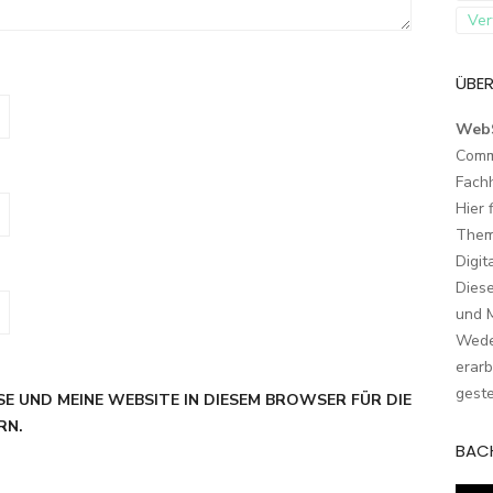
Ver
ÜBER
Web
Comm
Fach
Hier 
Them
Digit
Dies
und M
Wede
erarb
geste
SE UND MEINE WEBSITE IN DIESEM BROWSER FÜR DIE
RN.
BAC