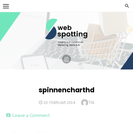
Skip
to
content
spinnencharthd
Author
Till
POSTED
20. FEBRUAR 2014
ON
on
Leave a Comment
comment
spinnencharthd