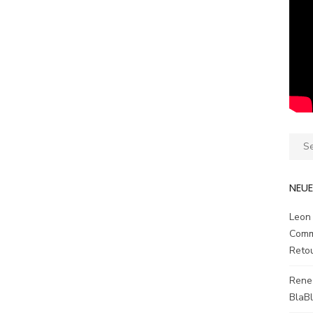
Sear
for:
NEU
Leon
Comm
Reto
Rene
BlaB