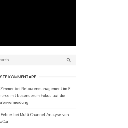
ch
SEARCH

ESTE KOMMENTARE
 Zimmer
bei
Retourenmanagement im E-
erce mit besonderem Fokus auf die
urenvermeidung
 Felder
bei
Multi Channel Analyse von
laCar