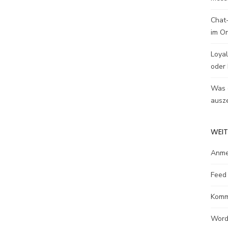
Chat-
im O
Loyal
oder 
Was e
ausze
WEIT
Anme
Feed 
Komm
Word