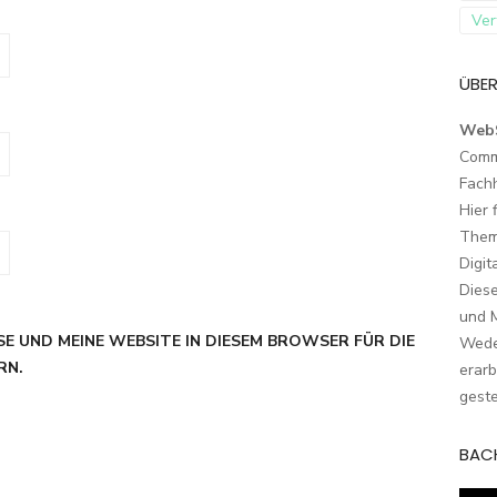
Ver
ÜBER
Web
Comm
Fach
Hier 
Them
Digit
Dies
und M
SE UND MEINE WEBSITE IN DIESEM BROWSER FÜR DIE
Wede
RN.
erarb
geste
BAC