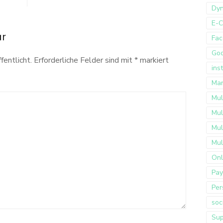
Dyn
E-
ar
Fac
Go
fentlicht.
Erforderliche Felder sind mit
*
markiert
ins
Mar
Mul
Mul
Mul
Mul
Onl
Pay
Per
soc
Sup