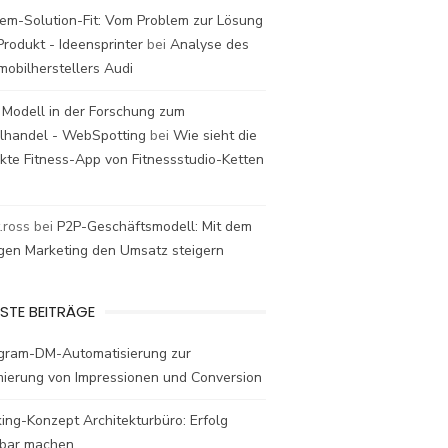
em-Solution-Fit: Vom Problem zur Lösung
rodukt - Ideensprinter
bei
Analyse des
mobilherstellers Audi
 Modell in der Forschung zum
elhandel - WebSpotting
bei
Wie sieht die
kte Fitness-App von Fitnessstudio-Ketten
t.ross
bei
P2P-Geschäftsmodell: Mit dem
igen Marketing den Umsatz steigern
STE BEITRÄGE
agram-DM-Automatisierung zur
mierung von Impressionen und Conversion
ing-Konzept Architekturbüro: Erfolg
bar machen