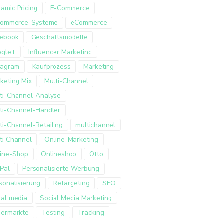
amic Pricing
E-Commerce
Commerce-Systeme
eCommerce
ebook
Geschäftsmodelle
ogle+
Influencer Marketing
tagram
Kaufprozess
Marketing
keting Mix
Multi-Channel
ti-Channel-Analyse
ti-Channel-Händler
ti-Channel-Retailing
multichannel
ti Channel
Online-Marketing
ine-Shop
Onlineshop
Otto
Pal
Personalisierte Werbung
sonalisierung
Retargeting
SEO
ial media
Social Media Marketing
ermärkte
Testing
Tracking