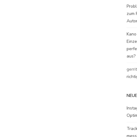
Probl
zum P
Auto
Kano
Einz
perfe
aus?
gerri
richt
NEUE
Inst
Opti
Track
mess