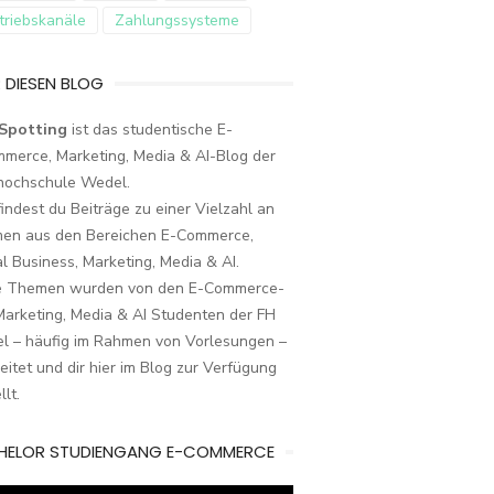
triebskanäle
Zahlungssysteme
 DIESEN BLOG
Spotting
ist das studentische E-
merce, Marketing, Media & AI-Blog der
hochschule Wedel.
findest du Beiträge zu einer Vielzahl an
en aus den Bereichen E-Commerce,
al Business, Marketing, Media & AI.
e Themen wurden von den E-Commerce-
arketing, Media & AI Studenten der FH
l – häufig im Rahmen von Vorlesungen –
eitet und dir hier im Blog zur Verfügung
llt.
HELOR STUDIENGANG E-COMMERCE