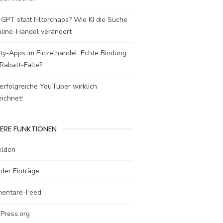
GPT statt Filterchaos? Wie KI die Suche
nline-Handel verändert
ty-Apps im Einzelhandel: Echte Bindung
Rabatt-Falle?
rfolgreiche YouTuber wirklich
ichnet!
ERE FUNKTIONEN
lden
der Einträge
entare-Feed
Press.org