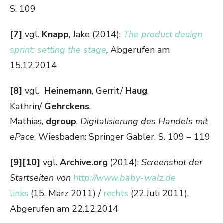
S. 109
[7]
vgl.
Knapp
, Jake (2014):
The product design
sprint: setting the stage
,
Abgerufen am
15.12.2014
[8]
vgl.
Heinemann
, Gerrit/
Haug
,
Kathrin/
Gehrckens
,
Mathias,
dgroup
,
Digitalisierung des Handels mit
ePace
, Wiesbaden: Springer Gabler, S. 109 – 119
[9][10]
vgl.
Archive.org
(2014):
Screenshot der
Startseiten von
http://www.baby-walz.de
links
(15. März 2011) /
rechts
(22.Juli 2011),
Abgerufen am 22.12.2014