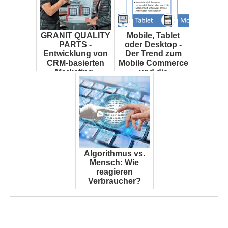
GRANIT QUALITY
Mobile, Tablet
PARTS -
oder Desktop -
Entwicklung von
Der Trend zum
CRM-basierten
Mobile Commerce
Marketing-
und die
Automation-Use-
Herausforderungen
Cases durch
im Online Mark...
strukturie...
Algorithmus vs.
Mensch: Wie
reagieren
Verbraucher?