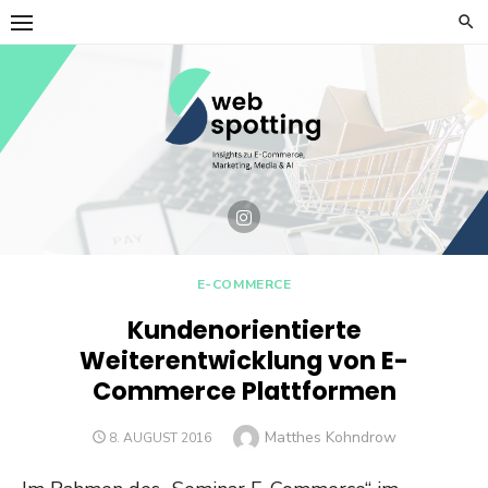
Skip
to
content
E-COMMERCE
Kundenorientierte
Weiterentwicklung von E-
Commerce Plattformen
Author
Matthes Kohndrow
POSTED
8. AUGUST 2016
ON