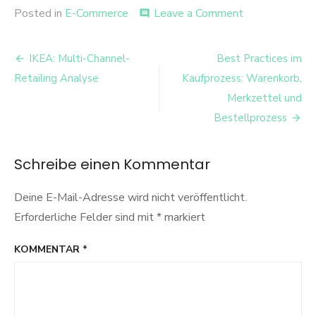
on
Posted in
E-Commerce
Leave a Comment
comment
Kundenorientie
Weiterentwick
Beitrags-
von
IKEA: Multi-Channel-
Best Practices im
E-
Navigation
Retailing Analyse
Kaufprozess: Warenkorb,
Commerce
Plattformen
Merkzettel und
Bestellprozess
Schreibe einen Kommentar
Deine E-Mail-Adresse wird nicht veröffentlicht.
Erforderliche Felder sind mit
*
markiert
KOMMENTAR
*