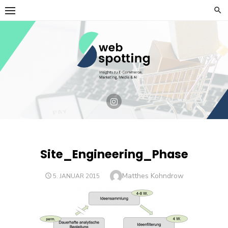
Skip
to
content
Site_Engineering_Phase
Author
Matthes Kohndrow
POSTED
5. JANUAR 2015
ON