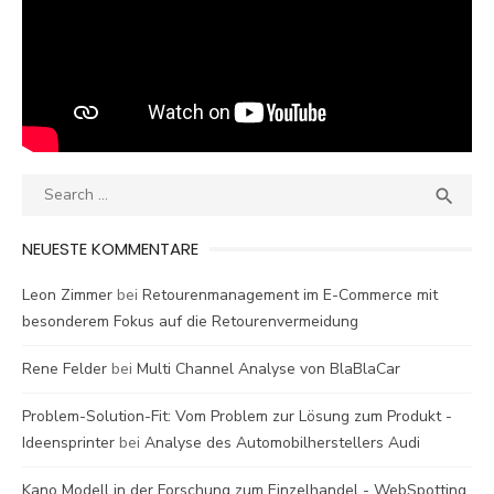
Search
SEA

for:
NEUESTE KOMMENTARE
Leon Zimmer
bei
Retourenmanagement im E-Commerce mit
besonderem Fokus auf die Retourenvermeidung
Rene Felder
bei
Multi Channel Analyse von BlaBlaCar
Problem-Solution-Fit: Vom Problem zur Lösung zum Produkt -
Ideensprinter
bei
Analyse des Automobilherstellers Audi
Kano Modell in der Forschung zum Einzelhandel - WebSpotting