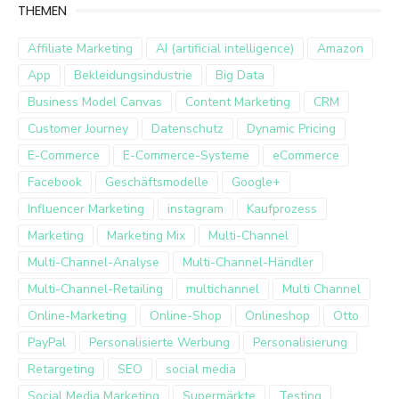
THEMEN
Affiliate Marketing
AI (artificial intelligence)
Amazon
App
Bekleidungsindustrie
Big Data
Business Model Canvas
Content Marketing
CRM
Customer Journey
Datenschutz
Dynamic Pricing
E-Commerce
E-Commerce-Systeme
eCommerce
Facebook
Geschäftsmodelle
Google+
Influencer Marketing
instagram
Kaufprozess
Marketing
Marketing Mix
Multi-Channel
Multi-Channel-Analyse
Multi-Channel-Händler
Multi-Channel-Retailing
multichannel
Multi Channel
Online-Marketing
Online-Shop
Onlineshop
Otto
PayPal
Personalisierte Werbung
Personalisierung
Retargeting
SEO
social media
Social Media Marketing
Supermärkte
Testing