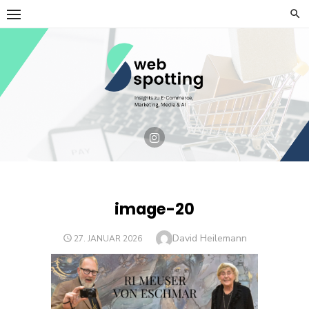
Skip
to
content
image-20
Author
David Heilemann
POSTED
27. JANUAR 2026
ON