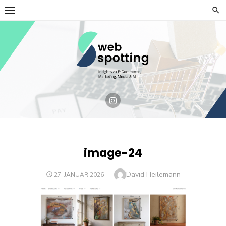
Skip
to
content
image-24
Author
David Heilemann
POSTED
27. JANUAR 2026
ON