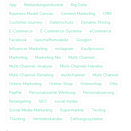
App
Bekleidungsindustrie
Big Data
Business Model Canvas
Content Marketing
CRM
Customer Journey
Datenschutz
Dynamic Pricing
E-Commerce
E-Commerce-Systeme
eCommerce
Facebook
Geschäftsmodelle
Google+
Influencer Marketing
instagram
Kaufprozess
Marketing
Marketing Mix
Multi-Channel
Multi-Channel-Analyse
Multi-Channel-Händler
Multi-Channel-Retailing
multichannel
Multi Channel
Online-Marketing
Online-Shop
Onlineshop
Otto
PayPal
Personalisierte Werbung
Personalisierung
Retargeting
SEO
social media
Social Media Marketing
Supermärkte
Testing
Tracking
Vertriebskanäle
Zahlungssysteme