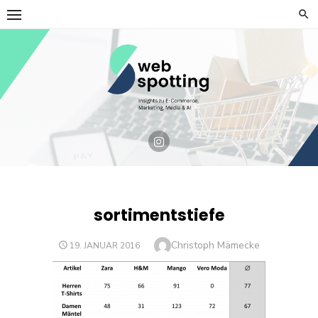
Skip
to
content
sortimentstiefe
Author
Christoph Mämecke
POSTED
19. JANUAR 2016
ON