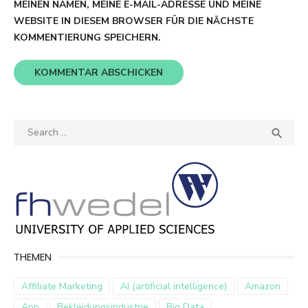
MEINEN NAMEN, MEINE E-MAIL-ADRESSE UND MEINE
WEBSITE IN DIESEM BROWSER FÜR DIE NÄCHSTE
KOMMENTIERUNG SPEICHERN.
Search
SEA

for:
THEMEN
Affiliate Marketing
AI (artificial intelligence)
Amazon
App
Bekleidungsindustrie
Big Data