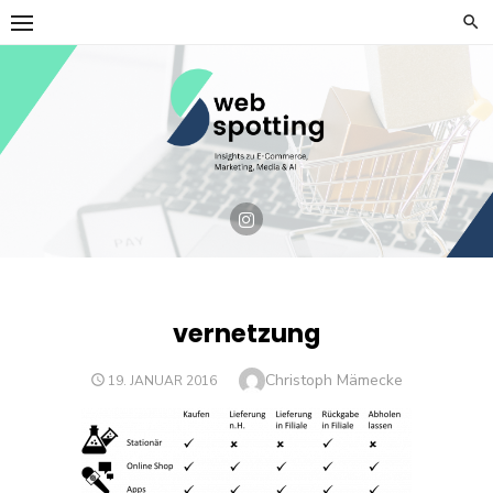
Skip
to
content
vernetzung
Author
Christoph Mämecke
POSTED
19. JANUAR 2016
ON