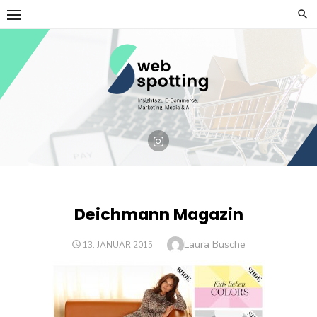
Skip
to
content
Deichmann Magazin
Author
Laura Busche
POSTED
13. JANUAR 2015
ON