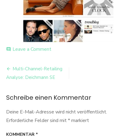
on
Leave a Comment
comment
Deichmann
Magazin
Beitrags-
Multi-Channel-Retailing
Navigation
Analyse: Deichmann SE
Schreibe einen Kommentar
Deine E-Mail-Adresse wird nicht veröffentlicht.
Erforderliche Felder sind mit
*
markiert
KOMMENTAR
*