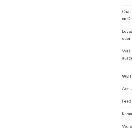
Chat-
im O
Loyal
oder 
Was e
ausze
WEIT
Anme
Feed 
Komm
Word