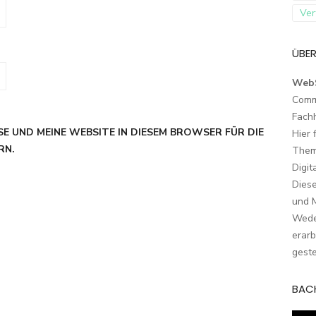
Ver
ÜBER
Web
Comm
Fach
SE UND MEINE WEBSITE IN DIESEM BROWSER FÜR DIE
Hier 
RN.
Them
Digit
Dies
und M
Wede
erarb
geste
BAC