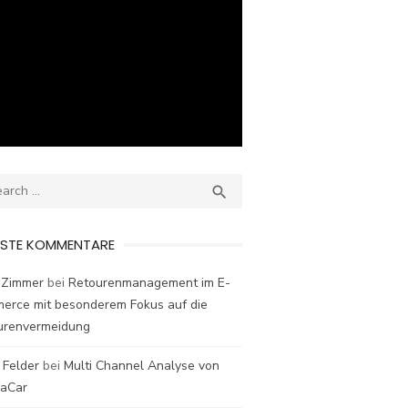
ch
SEARCH

ESTE KOMMENTARE
 Zimmer
bei
Retourenmanagement im E-
erce mit besonderem Fokus auf die
urenvermeidung
 Felder
bei
Multi Channel Analyse von
laCar