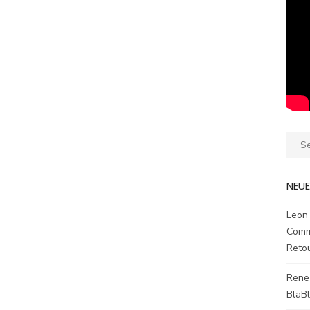
Sear
for:
NEU
Leon
Comm
Reto
Rene
BlaB