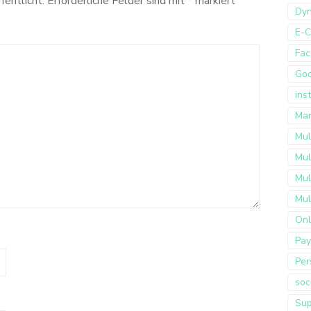
fentlicht.
Erforderliche Felder sind mit
*
markiert
Dyn
E-
Fac
Go
ins
Mar
Mul
Mul
Mul
Mul
Onl
Pay
Per
soc
Sup