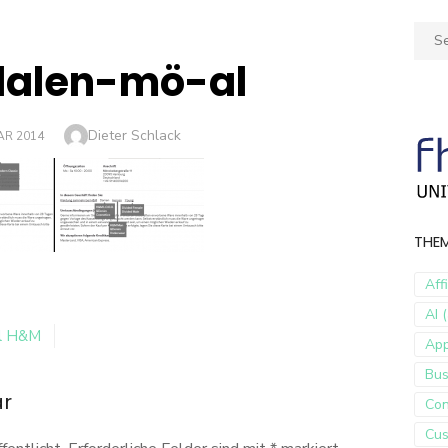
Sear
for:
ilalen-mö-al
Author
Dieter Schlack
AR 2014
THE
Aff
AI (
el H&M
Ap
Bus
ar
Con
Cus