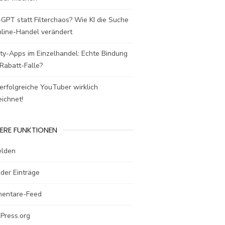
GPT statt Filterchaos? Wie KI die Suche
nline-Handel verändert
ty-Apps im Einzelhandel: Echte Bindung
Rabatt-Falle?
rfolgreiche YouTuber wirklich
ichnet!
ERE FUNKTIONEN
lden
der Einträge
entare-Feed
Press.org