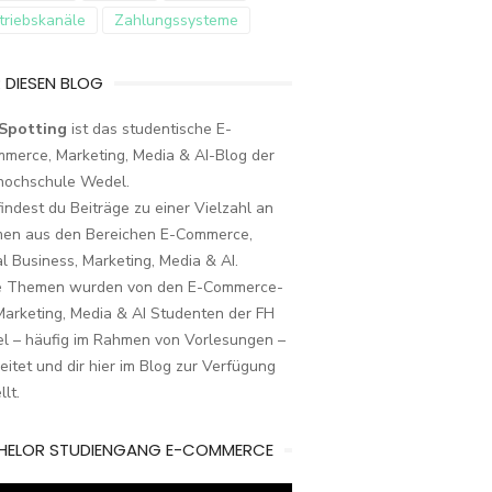
triebskanäle
Zahlungssysteme
 DIESEN BLOG
Spotting
ist das studentische E-
merce, Marketing, Media & AI-Blog der
hochschule Wedel.
findest du Beiträge zu einer Vielzahl an
en aus den Bereichen E-Commerce,
al Business, Marketing, Media & AI.
e Themen wurden von den E-Commerce-
arketing, Media & AI Studenten der FH
l – häufig im Rahmen von Vorlesungen –
eitet und dir hier im Blog zur Verfügung
llt.
HELOR STUDIENGANG E-COMMERCE