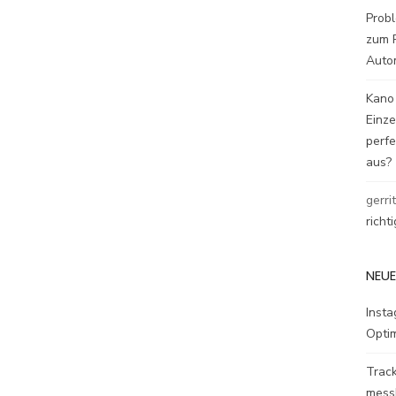
Probl
zum P
Auto
Kano
Einz
perfe
aus?
gerri
richt
NEUE
Inst
Opti
Track
mess