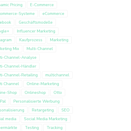
amic Pricing
E-Commerce
Commerce-Systeme
eCommerce
ebook
Geschäftsmodelle
ogle+
Influencer Marketing
tagram
Kaufprozess
Marketing
keting Mix
Multi-Channel
ti-Channel-Analyse
ti-Channel-Händler
ti-Channel-Retailing
multichannel
ti Channel
Online-Marketing
ine-Shop
Onlineshop
Otto
Pal
Personalisierte Werbung
sonalisierung
Retargeting
SEO
ial media
Social Media Marketing
ermärkte
Testing
Tracking