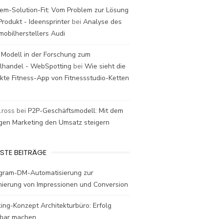
em-Solution-Fit: Vom Problem zur Lösung
rodukt - Ideensprinter
bei
Analyse des
mobilherstellers Audi
 Modell in der Forschung zum
elhandel - WebSpotting
bei
Wie sieht die
kte Fitness-App von Fitnessstudio-Ketten
t.ross
bei
P2P-Geschäftsmodell: Mit dem
igen Marketing den Umsatz steigern
STE BEITRÄGE
agram-DM-Automatisierung zur
mierung von Impressionen und Conversion
ing-Konzept Architekturbüro: Erfolg
bar machen