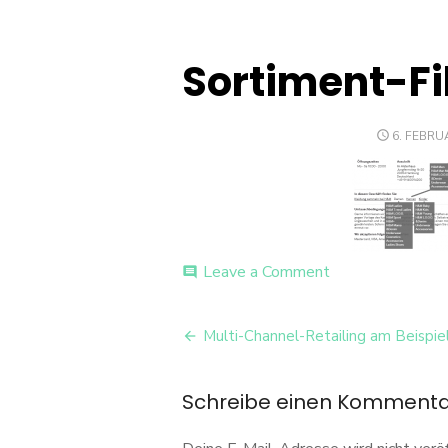
Sortiment-F
POSTED
6. FEBRU
ON
on
Leave a Comment
comment
Sortiment-
Filalen-
Beitrags-
mö-
Multi-Channel-Retailing am Beispi
al
Navigation
Schreibe einen Komment