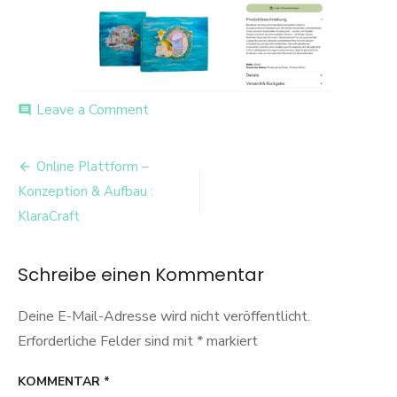
on
Leave a Comment
comment
Bildschirmfoto-
2026-
Beitrags-
01-
Online Plattform –
27-
Navigation
Konzeption & Aufbau :
um-
18.10.50-
KlaraCraft
1
Schreibe einen Kommentar
Deine E-Mail-Adresse wird nicht veröffentlicht.
Erforderliche Felder sind mit
*
markiert
KOMMENTAR
*