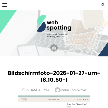
Skip
to
content
Bildschirmfoto-2026-01-27-um-
18.10.50-1
Author
Maria Korenkova
POSTED
27. JANUAR 2026
ON