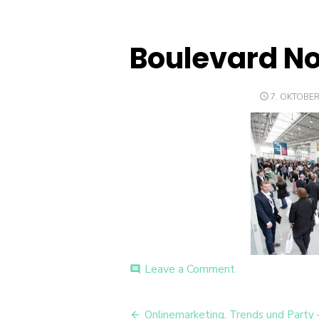
Boulevard N
POSTED
7. OKTOBER
ON
on
Leave a Comment
comment
Boulevard
Nord
Beitrags-
Onlinemarketing, Trends und Party 