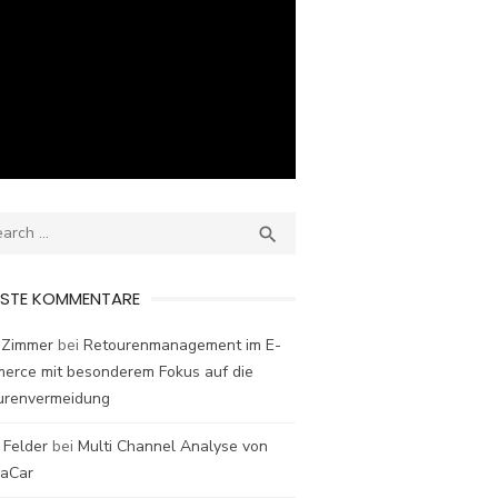
ch
SEARCH

ESTE KOMMENTARE
 Zimmer
bei
Retourenmanagement im E-
erce mit besonderem Fokus auf die
urenvermeidung
 Felder
bei
Multi Channel Analyse von
laCar