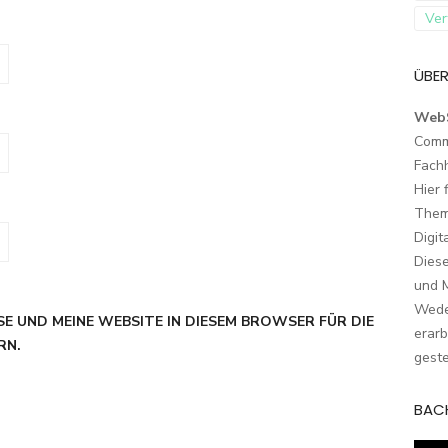
Ver
ÜBER
Web
Comm
Fach
Hier 
Them
Digit
Dies
und M
Wede
SE UND MEINE WEBSITE IN DIESEM BROWSER FÜR DIE
erarb
RN.
geste
BAC