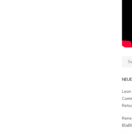
Sear
for:
NEU
Leon
Comm
Reto
Rene
BlaB