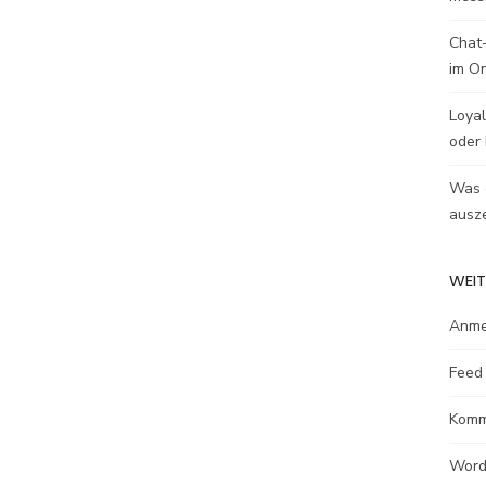
Chat-
im O
Loyal
oder 
Was e
ausze
WEIT
Anme
Feed 
Komm
Word