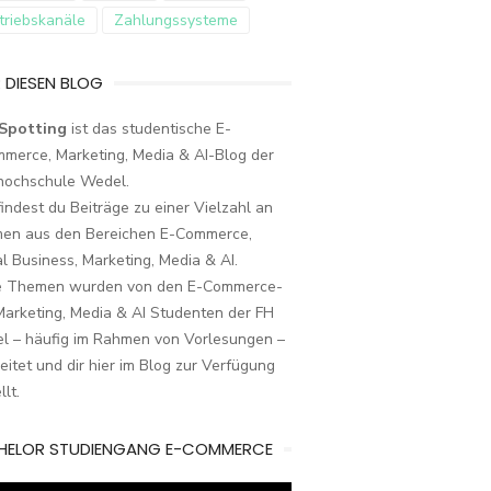
triebskanäle
Zahlungssysteme
 DIESEN BLOG
Spotting
ist das studentische E-
merce, Marketing, Media & AI-Blog der
hochschule Wedel.
findest du Beiträge zu einer Vielzahl an
en aus den Bereichen E-Commerce,
al Business, Marketing, Media & AI.
e Themen wurden von den E-Commerce-
arketing, Media & AI Studenten der FH
l – häufig im Rahmen von Vorlesungen –
eitet und dir hier im Blog zur Verfügung
llt.
HELOR STUDIENGANG E-COMMERCE