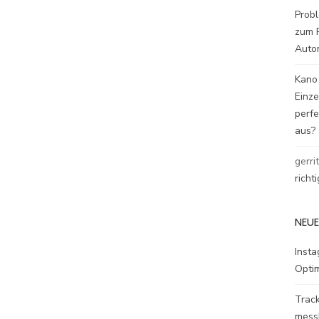
Probl
zum P
Auto
Kano
Einz
perfe
aus?
gerri
richt
NEUE
Inst
Opti
Track
mess