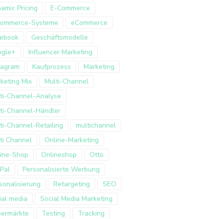
amic Pricing
E-Commerce
Commerce-Systeme
eCommerce
ebook
Geschäftsmodelle
ogle+
Influencer Marketing
tagram
Kaufprozess
Marketing
keting Mix
Multi-Channel
ti-Channel-Analyse
ti-Channel-Händler
ti-Channel-Retailing
multichannel
ti Channel
Online-Marketing
ine-Shop
Onlineshop
Otto
Pal
Personalisierte Werbung
sonalisierung
Retargeting
SEO
ial media
Social Media Marketing
ermärkte
Testing
Tracking