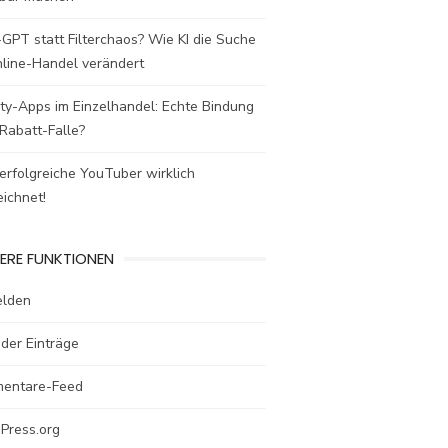
GPT statt Filterchaos? Wie KI die Suche
nline-Handel verändert
ty-Apps im Einzelhandel: Echte Bindung
Rabatt-Falle?
rfolgreiche YouTuber wirklich
ichnet!
ERE FUNKTIONEN
lden
der Einträge
entare-Feed
Press.org