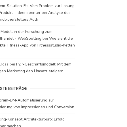
em-Solution-Fit: Vom Problem zur Lösung
rodukt - Ideensprinter
bei
Analyse des
mobilherstellers Audi
 Modell in der Forschung zum
elhandel - WebSpotting
bei
Wie sieht die
kte Fitness-App von Fitnessstudio-Ketten
t.ross
bei
P2P-Geschäftsmodell: Mit dem
igen Marketing den Umsatz steigern
STE BEITRÄGE
agram-DM-Automatisierung zur
mierung von Impressionen und Conversion
ing-Konzept Architekturbüro: Erfolg
bar machen