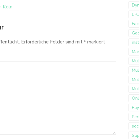
Dyn
n Köln
E-
Fac
ar
Go
fentlicht.
Erforderliche Felder sind mit
*
markiert
ins
Mar
Mul
Mul
Mul
Mul
Onl
Pay
Per
soc
Sup