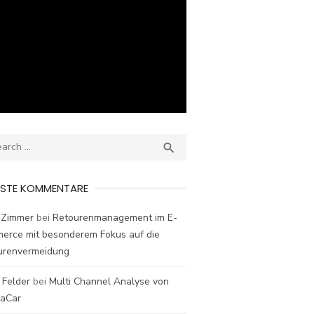
ch
SEARCH

ESTE KOMMENTARE
 Zimmer
bei
Retourenmanagement im E-
erce mit besonderem Fokus auf die
urenvermeidung
 Felder
bei
Multi Channel Analyse von
laCar