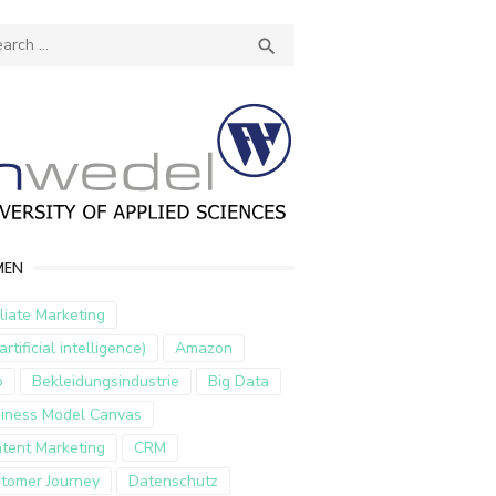
ch
SEARCH

MEN
iliate Marketing
artificial intelligence)
Amazon
p
Bekleidungsindustrie
Big Data
iness Model Canvas
tent Marketing
CRM
tomer Journey
Datenschutz