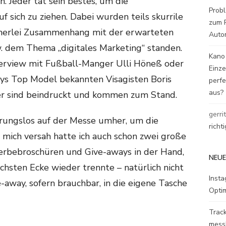
n. Jeder tat sein bestes, um die
Probl
 sich zu ziehen. Dabei wurden teils skurrile
zum P
inerlei Zusammenhang mit der erwarteten
Auto
 dem Thema „digitales Marketing“ standen.
Kano
terview mit Fußball-Manger Ulli Höneß oder
Einz
s Top Model bekannten Visagisten Boris
perfe
aus?
er sind beindruckt und kommen zum Stand.
gerri
ierungslos auf der Messe umher, um die
richt
 mich versah hatte ich auch schon zwei große
erbebroschüren und Give-aways in der Hand,
NEUE
chsten Ecke wieder trennte – natürlich nicht
Inst
-away, sofern brauchbar, in die eigene Tasche
Opti
Track
mess