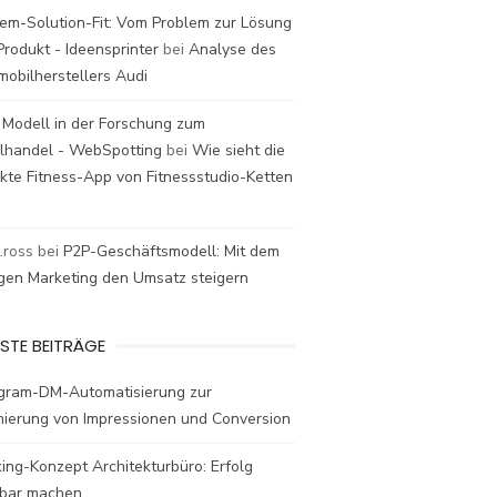
em-Solution-Fit: Vom Problem zur Lösung
rodukt - Ideensprinter
bei
Analyse des
mobilherstellers Audi
 Modell in der Forschung zum
elhandel - WebSpotting
bei
Wie sieht die
kte Fitness-App von Fitnessstudio-Ketten
t.ross
bei
P2P-Geschäftsmodell: Mit dem
igen Marketing den Umsatz steigern
STE BEITRÄGE
agram-DM-Automatisierung zur
mierung von Impressionen und Conversion
ing-Konzept Architekturbüro: Erfolg
bar machen