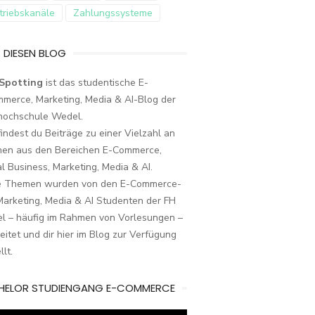
triebskanäle
Zahlungssysteme
 DIESEN BLOG
Spotting
ist das studentische E-
merce, Marketing, Media & AI-Blog der
hochschule Wedel.
findest du Beiträge zu einer Vielzahl an
en aus den Bereichen E-Commerce,
al Business, Marketing, Media & AI.
e Themen wurden von den E-Commerce-
arketing, Media & AI Studenten der FH
l – häufig im Rahmen von Vorlesungen –
eitet und dir hier im Blog zur Verfügung
llt.
HELOR STUDIENGANG E-COMMERCE