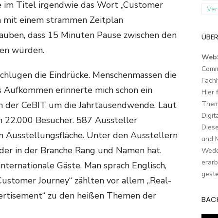
ie im Titel irgendwie das Wort „Customer
Ver
ich mit einem strammen Zeitplan
auben, dass 15 Minuten Pause zwischen den
ÜBER
hen würden.
Web
Comm
hlugen die Eindrücke. Menschenmassen die
Fach
as Aufkommen erinnerte mich schon ein
Hier 
ten der CeBIT um die Jahrtausendwende. Laut
Them
Digit
n 22.000 Besucher. 587 Aussteller
Dies
m Ausstellungsfläche. Unter den Ausstellern
und M
, der in der Branche Rang und Namen hat.
Wede
erarb
internationale Gäste. Man sprach Englisch,
geste
Customer Journey“ zählten vor allem „Real-
ertisement“ zu den heißen Themen der
BAC