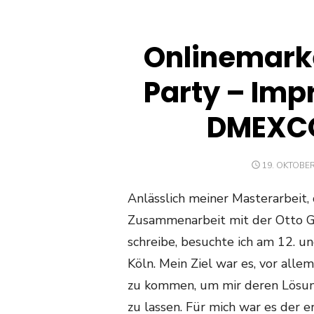
Onlinemarke
Party – Imp
DMEXCO 
POSTED
19. OKTOBER
ON
Anlässlich meiner Masterarbeit, 
Zusammenarbeit mit der Otto 
schreibe, besuchte ich am 12. u
Köln. Mein Ziel war es, vor all
zu kommen, um mir deren Lösun
zu lassen. Für mich war es der e