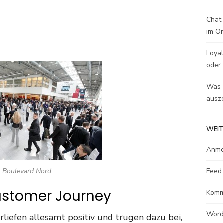
Chat-
im O
Loyal
oder 
Was e
ausze
WEIT
Anme
Feed 
Boulevard Nord
Customer Journey
Komm
Word
iefen allesamt positiv und trugen dazu bei,