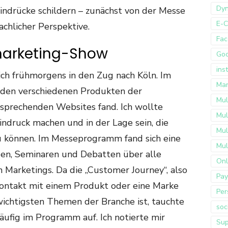
Dyn
indrücke schildern – zunächst von der Messe
E-
achlicher Perspektive.
Fac
marketing-Show
Go
ins
ch frühmorgens in den Zug nach Köln. Im
Mar
 den verschiedenen Produkten der
Mul
ntsprechenden Websites fand. Ich wollte
Mul
indruck machen und in der Lage sein, die
Mul
u können. Im Messeprogramm fand sich eine
Mul
gen, Seminaren und Debatten über alle
Onl
Marketings. Da die „Customer Journey“, also
Pay
ontakt mit einem Produkt oder eine Marke
Per
 wichtigsten Themen der Branche ist, tauchte
soc
äufig im Programm auf. Ich notierte mir
Sup