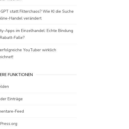
GPT statt Filterchaos? Wie KI die Suche
nline-Handel verändert
ty-Apps im Einzelhandel: Echte Bindung
Rabatt-Falle?
rfolgreiche YouTuber wirklich
ichnet!
ERE FUNKTIONEN
lden
der Einträge
entare-Feed
Press.org