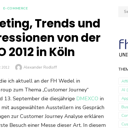
E-COMMERCE
Sear
for:
ting, Trends und
ressionen von der
2012 in Köln
Author
Alexander Rodloff
 2012
THE
die ich aktuell an der FH Wedel in
Aff
Group zum Thema „Customer Journey“
AI (
nd 13. September die diesjährige
DMEXCO
in
Ap
em mit ausgewählten Ausstellern ins Gespräch
Bus
gen zur Customer Journey Analyse erklären
Con
Cus
rste Besuch einer Messe dieser Art. In diesem