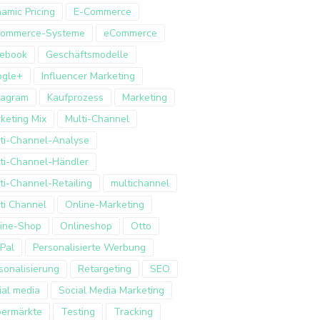
amic Pricing
E-Commerce
Commerce-Systeme
eCommerce
ebook
Geschäftsmodelle
ogle+
Influencer Marketing
tagram
Kaufprozess
Marketing
keting Mix
Multi-Channel
ti-Channel-Analyse
ti-Channel-Händler
ti-Channel-Retailing
multichannel
ti Channel
Online-Marketing
ine-Shop
Onlineshop
Otto
Pal
Personalisierte Werbung
sonalisierung
Retargeting
SEO
ial media
Social Media Marketing
ermärkte
Testing
Tracking