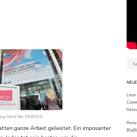
Sear
for:
NEU
Leon
Comm
Reto
ang Nord der DMEXCO
Rene
en ganze Arbeit geleistet. Ein imposanter
BlaB