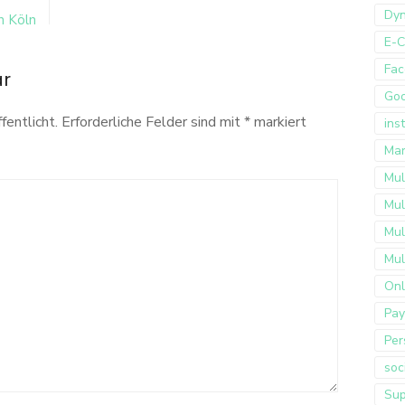
Dyn
n Köln
E-
Fac
ar
Go
fentlicht.
Erforderliche Felder sind mit
*
markiert
ins
Mar
Mul
Mul
Mul
Mul
Onl
Pay
Per
soc
Sup