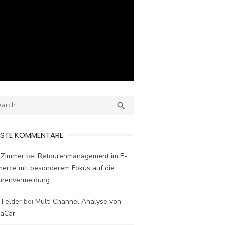
ch
SEARCH

ESTE KOMMENTARE
 Zimmer
bei
Retourenmanagement im E-
erce mit besonderem Fokus auf die
urenvermeidung
 Felder
bei
Multi Channel Analyse von
laCar