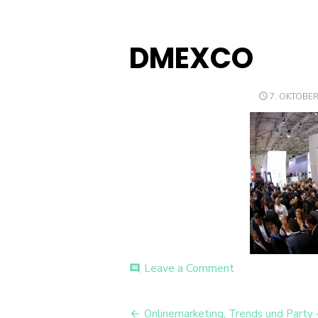
DMEXCO
POSTED
7. OKTOBER
ON
on
Leave a Comment
comment
DMEXCO
Beitrags-
Onlinemarketing, Trends und Party 