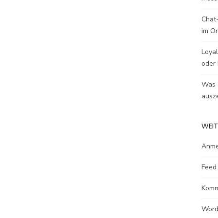
Chat-
im O
Loyal
oder 
Was e
ausze
WEIT
Anme
Feed 
Komm
Word