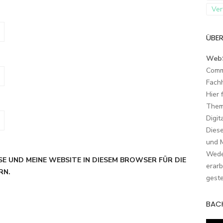
Ver
ÜBER
Web
Comm
Fach
Hier 
Them
Digit
Dies
und M
Wede
SE UND MEINE WEBSITE IN DIESEM BROWSER FÜR DIE
erarb
RN.
geste
BAC