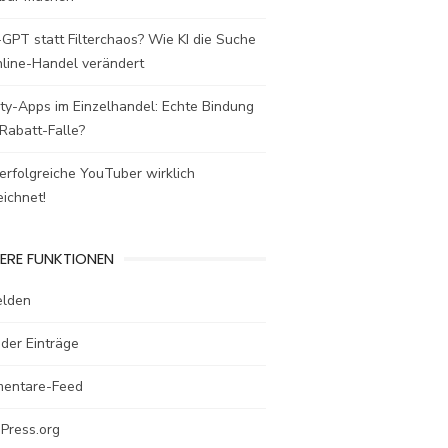
GPT statt Filterchaos? Wie KI die Suche
nline-Handel verändert
ty-Apps im Einzelhandel: Echte Bindung
Rabatt-Falle?
rfolgreiche YouTuber wirklich
ichnet!
ERE FUNKTIONEN
lden
der Einträge
entare-Feed
Press.org