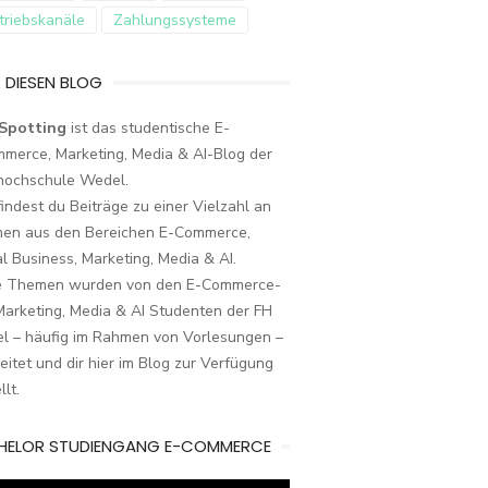
triebskanäle
Zahlungssysteme
 DIESEN BLOG
Spotting
ist das studentische E-
merce, Marketing, Media & AI-Blog der
hochschule Wedel.
findest du Beiträge zu einer Vielzahl an
en aus den Bereichen E-Commerce,
al Business, Marketing, Media & AI.
e Themen wurden von den E-Commerce-
arketing, Media & AI Studenten der FH
l – häufig im Rahmen von Vorlesungen –
eitet und dir hier im Blog zur Verfügung
llt.
HELOR STUDIENGANG E-COMMERCE