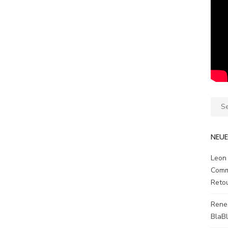
Sear
for:
NEU
Leon
Comm
Reto
Rene
BlaB