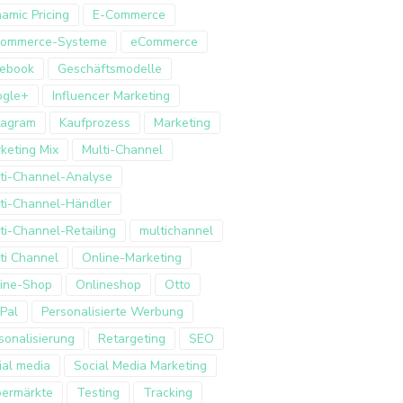
amic Pricing
E-Commerce
Commerce-Systeme
eCommerce
ebook
Geschäftsmodelle
ogle+
Influencer Marketing
tagram
Kaufprozess
Marketing
keting Mix
Multi-Channel
ti-Channel-Analyse
ti-Channel-Händler
ti-Channel-Retailing
multichannel
ti Channel
Online-Marketing
ine-Shop
Onlineshop
Otto
Pal
Personalisierte Werbung
sonalisierung
Retargeting
SEO
ial media
Social Media Marketing
ermärkte
Testing
Tracking