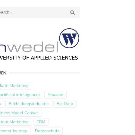
ch
SEARCH

MEN
iliate Marketing
artificial intelligence)
Amazon
p
Bekleidungsindustrie
Big Data
iness Model Canvas
tent Marketing
CRM
tomer Journey
Datenschutz