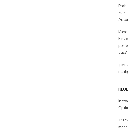
Probl
zum P
Auto
Kano
Einz
perfe
aus?
gerri
richt
NEUE
Inst
Opti
Track
mess