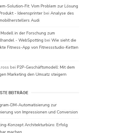
em-Solution-Fit: Vom Problem zur Lösung
rodukt - Ideensprinter
bei
Analyse des
mobilherstellers Audi
 Modell in der Forschung zum
elhandel - WebSpotting
bei
Wie sieht die
kte Fitness-App von Fitnessstudio-Ketten
t.ross
bei
P2P-Geschäftsmodell: Mit dem
igen Marketing den Umsatz steigern
STE BEITRÄGE
agram-DM-Automatisierung zur
mierung von Impressionen und Conversion
ing-Konzept Architekturbüro: Erfolg
bar machen