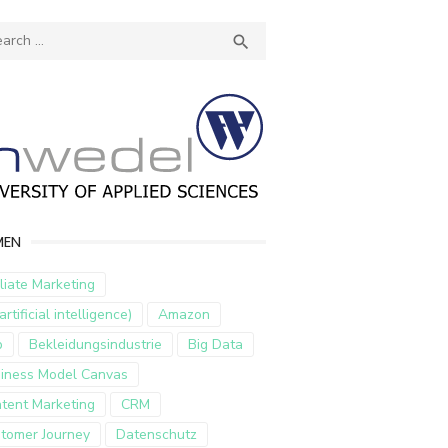
ch
SEARCH

MEN
iliate Marketing
artificial intelligence)
Amazon
p
Bekleidungsindustrie
Big Data
iness Model Canvas
tent Marketing
CRM
tomer Journey
Datenschutz