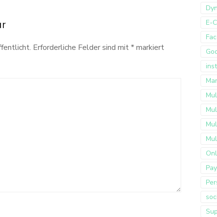
Dyn
ar
E-
Fac
fentlicht.
Erforderliche Felder sind mit
*
markiert
Go
ins
Mar
Mul
Mul
Mul
Mul
Onl
Pay
Per
soc
Sup