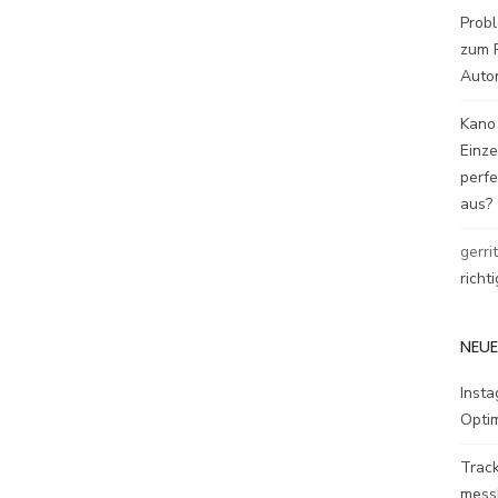
Probl
zum P
Auto
Kano
Einz
perfe
aus?
gerri
richt
NEUE
Inst
Opti
Track
mess