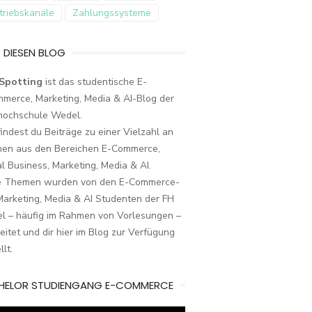
triebskanäle
Zahlungssysteme
 DIESEN BLOG
Spotting
ist das studentische E-
merce, Marketing, Media & AI-Blog der
hochschule Wedel.
findest du Beiträge zu einer Vielzahl an
en aus den Bereichen E-Commerce,
al Business, Marketing, Media & AI.
e Themen wurden von den E-Commerce-
arketing, Media & AI Studenten der FH
l – häufig im Rahmen von Vorlesungen –
eitet und dir hier im Blog zur Verfügung
llt.
HELOR STUDIENGANG E-COMMERCE