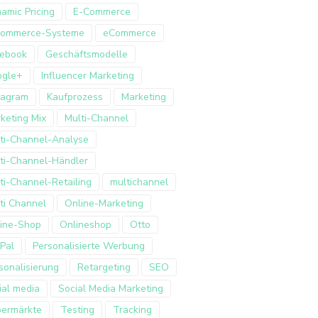
amic Pricing
E-Commerce
Commerce-Systeme
eCommerce
ebook
Geschäftsmodelle
ogle+
Influencer Marketing
tagram
Kaufprozess
Marketing
keting Mix
Multi-Channel
ti-Channel-Analyse
ti-Channel-Händler
ti-Channel-Retailing
multichannel
ti Channel
Online-Marketing
ine-Shop
Onlineshop
Otto
Pal
Personalisierte Werbung
sonalisierung
Retargeting
SEO
ial media
Social Media Marketing
ermärkte
Testing
Tracking