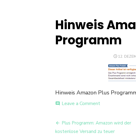
Hinweis Ama
Programm
POSTED
12. DEZE
ON
Hinweis Amazon Plus Program
on
Leave a Comment
comment
Hinweis
Amazon
Beitrags-
Plus
Plus Programm: Amazon wird der
Programm
Navigation
kostenlose Versand zu teuer