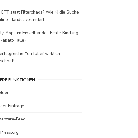
GPT statt Filterchaos? Wie KI die Suche
nline-Handel verändert
ty-Apps im Einzelhandel: Echte Bindung
Rabatt-Falle?
rfolgreiche YouTuber wirklich
ichnet!
ERE FUNKTIONEN
lden
der Einträge
entare-Feed
Press.org