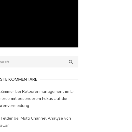
ch
SEARCH

ESTE KOMMENTARE
 Zimmer
bei
Retourenmanagement im E-
erce mit besonderem Fokus auf die
urenvermeidung
 Felder
bei
Multi Channel Analyse von
laCar