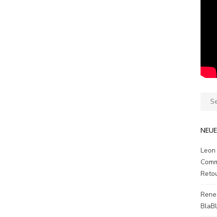
Sear
for:
NEU
Leon
Comm
Reto
Rene
BlaB