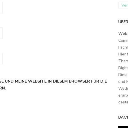
Ver
ÜBER
Web
Comm
Fach
Hier 
Them
Digit
Dies
SE UND MEINE WEBSITE IN DIESEM BROWSER FÜR DIE
und M
RN.
Wede
erarb
geste
BAC