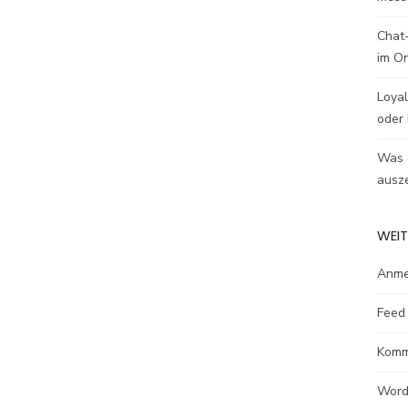
Chat-
im O
Loyal
oder 
Was e
ausze
WEIT
Anme
Feed 
Komm
Word