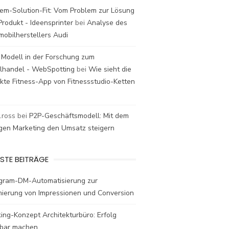
em-Solution-Fit: Vom Problem zur Lösung
rodukt - Ideensprinter
bei
Analyse des
mobilherstellers Audi
 Modell in der Forschung zum
elhandel - WebSpotting
bei
Wie sieht die
kte Fitness-App von Fitnessstudio-Ketten
t.ross
bei
P2P-Geschäftsmodell: Mit dem
igen Marketing den Umsatz steigern
STE BEITRÄGE
agram-DM-Automatisierung zur
mierung von Impressionen und Conversion
ing-Konzept Architekturbüro: Erfolg
bar machen