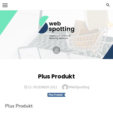
Skip
to
content
Plus Produkt
Author
WebSpotting
POSTED
12. DEZEMBER 2012
ON
Plus Produkt