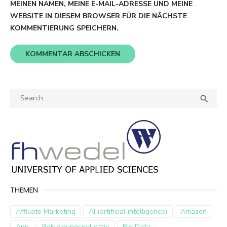
MEINEN NAMEN, MEINE E-MAIL-ADRESSE UND MEINE
WEBSITE IN DIESEM BROWSER FÜR DIE NÄCHSTE
KOMMENTIERUNG SPEICHERN.
Search
SEA

for:
THEMEN
Affiliate Marketing
AI (artificial intelligence)
Amazon
App
Bekleidungsindustrie
Big Data