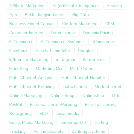
Affiliate Marketing
AI (artificial intelligence)
Amazon
App
Bekleidungsindustrie
Big Data
Business Model Canvas
Content Marketing
CRM
Customer Journey
Datenschutz
Dynamic Pricing
E-Commerce
E-Commerce-Systeme
eCommerce
Facebook
Geschäftsmodelle
Google+
Influencer Marketing
instagram
Kaufprozess
Marketing
Marketing Mix
Multi-Channel
Multi-Channel-Analyse
Multi-Channel-Händler
Multi-Channel-Retailing
multichannel
Multi Channel
Online-Marketing
Online-Shop
Onlineshop
Otto
PayPal
Personalisierte Werbung
Personalisierung
Retargeting
SEO
social media
Social Media Marketing
Supermärkte
Testing
Tracking
Vertriebskanäle
Zahlungssysteme