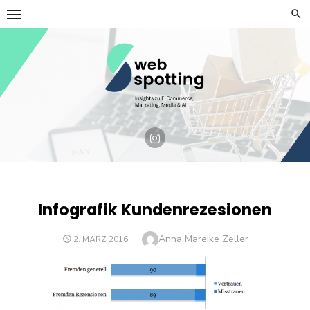
Skip
to
content
Infografik Kundenrezesionen
Author
Anna Mareike Zeller
POSTED
2. MÄRZ 2016
ON