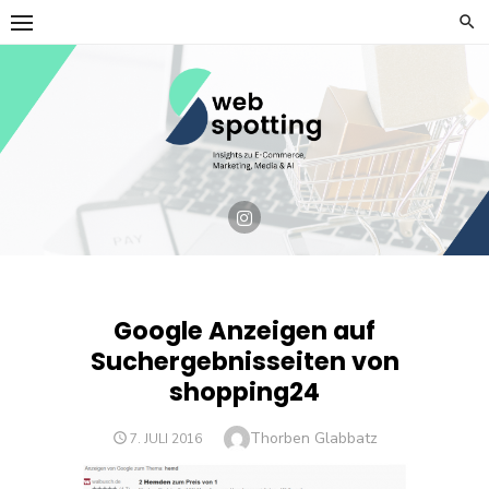
Skip
to
content
Google Anzeigen auf
Suchergebnisseiten von
shopping24
Author
Thorben Glabbatz
POSTED
7. JULI 2016
ON