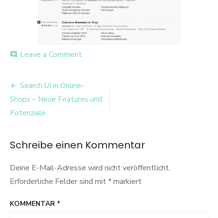
on
Leave a Comment
comment
Google
Anzeigen
Beitrags-
auf
Search UI in Online-
Suchergebnisseiten
Navigation
Shops – Neue Features und
von
shopping24
Potenziale
Schreibe einen Kommentar
Deine E-Mail-Adresse wird nicht veröffentlicht.
Erforderliche Felder sind mit
*
markiert
KOMMENTAR
*