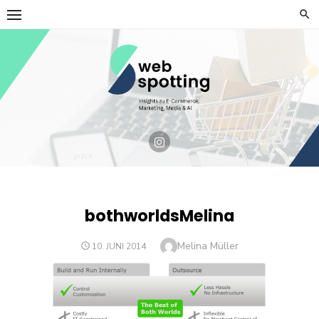
Skip
to
content
bothworldsMelina
Author
Melina Müller
POSTED
10. JUNI 2014
ON