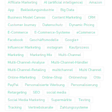
Affiliate Marketing
AI (artificial intelligence)
Amazon
App
Bekleidungsindustrie
Big Data
Business Model Canvas
Content Marketing
CRM
Customer Journey
Datenschutz
Dynamic Pricing
E-Commerce
E-Commerce-Systeme
eCommerce
Facebook
Geschäftsmodelle
Google+
Influencer Marketing
instagram
Kaufprozess
Marketing
Marketing Mix
Multi-Channel
Multi-Channel-Analyse
Multi-Channel-Händler
Multi-Channel-Retailing
multichannel
Multi Channel
Online-Marketing
Online-Shop
Onlineshop
Otto
PayPal
Personalisierte Werbung
Personalisierung
Retargeting
SEO
social media
Social Media Marketing
Supermärkte
Testing
Tracking
Vertriebskanäle
Zahlungssysteme