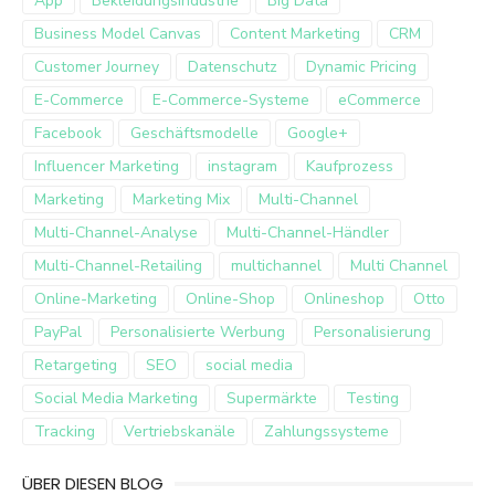
App
Bekleidungsindustrie
Big Data
Business Model Canvas
Content Marketing
CRM
Customer Journey
Datenschutz
Dynamic Pricing
E-Commerce
E-Commerce-Systeme
eCommerce
Facebook
Geschäftsmodelle
Google+
Influencer Marketing
instagram
Kaufprozess
Marketing
Marketing Mix
Multi-Channel
Multi-Channel-Analyse
Multi-Channel-Händler
Multi-Channel-Retailing
multichannel
Multi Channel
Online-Marketing
Online-Shop
Onlineshop
Otto
PayPal
Personalisierte Werbung
Personalisierung
Retargeting
SEO
social media
Social Media Marketing
Supermärkte
Testing
Tracking
Vertriebskanäle
Zahlungssysteme
ÜBER DIESEN BLOG