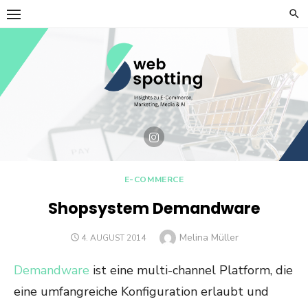
Skip
to
content
E-COMMERCE
Shopsystem Demandware
Author
Melina Müller
POSTED
4. AUGUST 2014
ON
Demandware
ist eine multi-channel Platform, die
eine umfangreiche Konfiguration erlaubt und