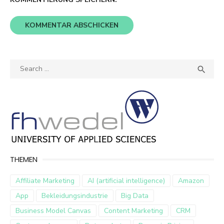
Search
SEA

for:
THEMEN
Affiliate Marketing
AI (artificial intelligence)
Amazon
App
Bekleidungsindustrie
Big Data
Business Model Canvas
Content Marketing
CRM