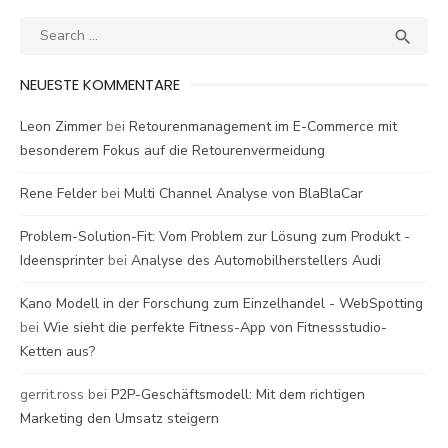
Search
SEA

for:
NEUESTE KOMMENTARE
Leon Zimmer
bei
Retourenmanagement im E-Commerce mit
besonderem Fokus auf die Retourenvermeidung
Rene Felder
bei
Multi Channel Analyse von BlaBlaCar
Problem-Solution-Fit: Vom Problem zur Lösung zum Produkt -
Ideensprinter
bei
Analyse des Automobilherstellers Audi
Kano Modell in der Forschung zum Einzelhandel - WebSpotting
bei
Wie sieht die perfekte Fitness-App von Fitnessstudio-
Ketten aus?
gerrit.ross
bei
P2P-Geschäftsmodell: Mit dem richtigen
Marketing den Umsatz steigern