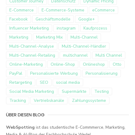
Customer Journey
Datenschutz
Dynamic Pricing
E-Commerce
E-Commerce-Systeme
eCommerce
Facebook
Geschäftsmodelle
Google+
Influencer Marketing
instagram
Kaufprozess
Marketing
Marketing Mix
Multi-Channel
Multi-Channel-Analyse
Multi-Channel-Händler
Multi-Channel-Retailing
multichannel
Multi Channel
Online-Marketing
Online-Shop
Onlineshop
Otto
PayPal
Personalisierte Werbung
Personalisierung
Retargeting
SEO
social media
Social Media Marketing
Supermärkte
Testing
Tracking
Vertriebskanäle
Zahlungssysteme
ÜBER DIESEN BLOG
WebSpotting
ist das studentische E-Commmerce, Marketing,
Media & AI-Blog der Fachhochschule Wedel.