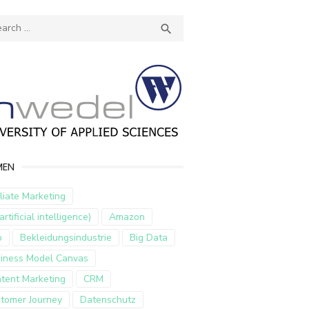
ch
SEARCH

MEN
iliate Marketing
artificial intelligence)
Amazon
p
Bekleidungsindustrie
Big Data
iness Model Canvas
tent Marketing
CRM
tomer Journey
Datenschutz