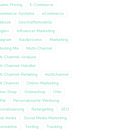
amic Pricing
E-Commerce
Commerce-Systeme
eCommerce
ebook
Geschäftsmodelle
ogle+
Influencer Marketing
tagram
Kaufprozess
Marketing
keting Mix
Multi-Channel
ti-Channel-Analyse
ti-Channel-Händler
ti-Channel-Retailing
multichannel
ti Channel
Online-Marketing
ine-Shop
Onlineshop
Otto
Pal
Personalisierte Werbung
sonalisierung
Retargeting
SEO
ial media
Social Media Marketing
ermärkte
Testing
Tracking