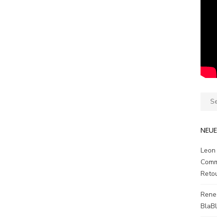
Sear
for:
NEU
Leon
Comm
Reto
Rene
BlaB