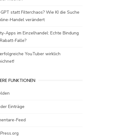
GPT statt Filterchaos? Wie KI die Suche
nline-Handel verändert
ty-Apps im Einzelhandel: Echte Bindung
Rabatt-Falle?
rfolgreiche YouTuber wirklich
ichnet!
ERE FUNKTIONEN
lden
der Einträge
entare-Feed
Press.org