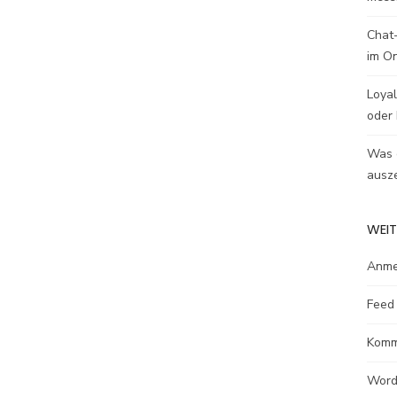
Chat-
im O
Loyal
oder 
Was e
ausze
WEIT
Anme
Feed 
Komm
Word