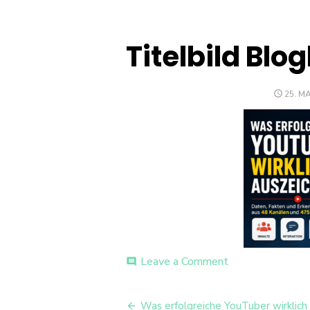
Titelbild Blo
POST
25. MA
ON
on
Leave a Comment
comment
Titelbild
Blogbeitrag
Beitrags-
Was erfolgreiche YouTuber wirklich