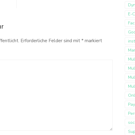
Dyn
E-
Fac
ar
Go
fentlicht.
Erforderliche Felder sind mit
*
markiert
ins
Mar
Mul
Mul
Mul
Mul
Onl
Pay
Per
soc
Sup