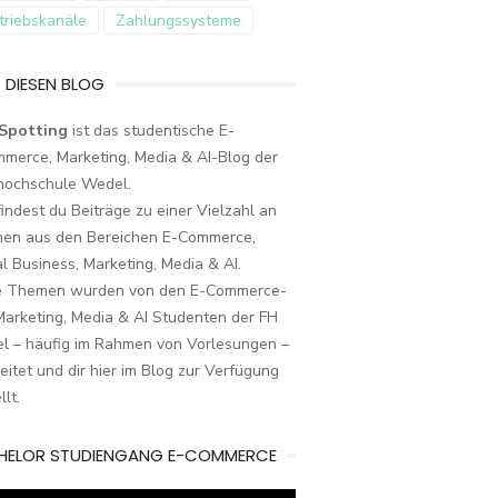
triebskanäle
Zahlungssysteme
 DIESEN BLOG
Spotting
ist das studentische E-
merce, Marketing, Media & AI-Blog der
hochschule Wedel.
findest du Beiträge zu einer Vielzahl an
en aus den Bereichen E-Commerce,
al Business, Marketing, Media & AI.
e Themen wurden von den E-Commerce-
arketing, Media & AI Studenten der FH
l – häufig im Rahmen von Vorlesungen –
eitet und dir hier im Blog zur Verfügung
llt.
HELOR STUDIENGANG E-COMMERCE