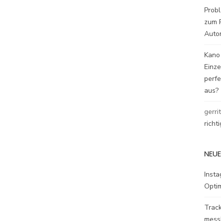
Probl
zum P
Auto
Kano
Einz
perfe
aus?
gerri
richt
NEUE
Inst
Opti
Track
mess