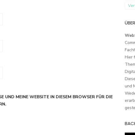
Ver
ÜBER
Web
Comm
Fach
Hier 
Them
Digit
Dies
und M
Wede
SE UND MEINE WEBSITE IN DIESEM BROWSER FÜR DIE
erarb
RN.
geste
BAC