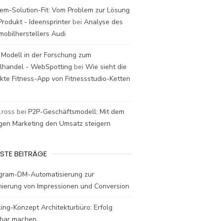
em-Solution-Fit: Vom Problem zur Lösung
rodukt - Ideensprinter
bei
Analyse des
mobilherstellers Audi
 Modell in der Forschung zum
elhandel - WebSpotting
bei
Wie sieht die
kte Fitness-App von Fitnessstudio-Ketten
t.ross
bei
P2P-Geschäftsmodell: Mit dem
igen Marketing den Umsatz steigern
STE BEITRÄGE
agram-DM-Automatisierung zur
mierung von Impressionen und Conversion
ing-Konzept Architekturbüro: Erfolg
bar machen