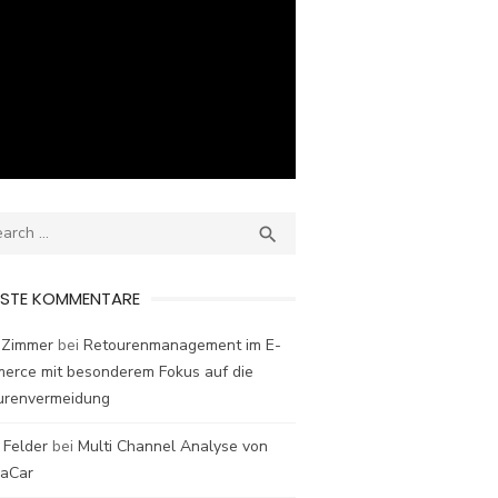
ch
SEARCH

ESTE KOMMENTARE
 Zimmer
bei
Retourenmanagement im E-
erce mit besonderem Fokus auf die
urenvermeidung
 Felder
bei
Multi Channel Analyse von
laCar